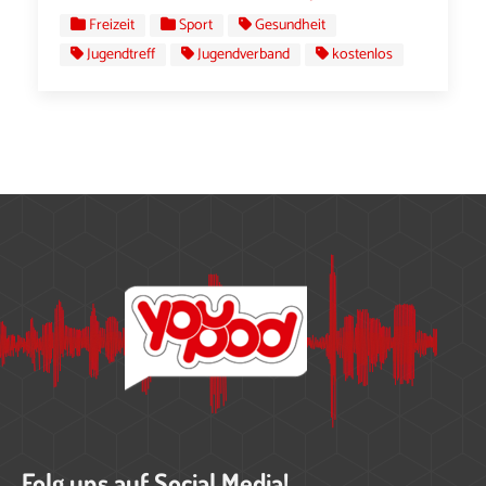
Freizeit
Sport
Gesundheit
Jugendtreff
Jugendverband
kostenlos
Folg uns auf Social Media!