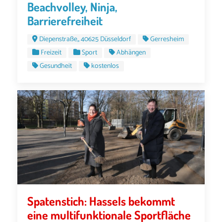
Beachvolley, Ninja,
Barrierefreiheit
Diepenstraße,, 40625 Düsseldorf
Gerresheim
Freizeit
Sport
Abhängen
Gesundheit
kostenlos
Spatenstich: Hassels bekommt
eine multifunktionale Sportfläche