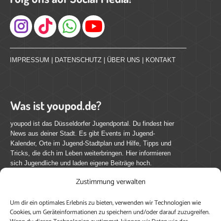
Instagram
IMPRESSUM
|
DATENSCHUTZ
|
ÜBER UNS
|
KONTAKT
Was ist youpod.de?
youpod ist das Düsseldorfer Jugendportal. Du findest hier
News aus deiner Stadt. Es gibt Events im Jugend-
Kalender, Orte im Jugend-Stadtplan und Hilfe, Tipps und
Tricks, die dich im Leben weiterbringen. Hier informieren
sich Jugendliche und laden eigene Beiträge hoch.
Zustimmung verwalten
Mach mit bei youpod.de!
Um dir ein optimales Erlebnis zu bieten, verwenden wir Technologien wie
youpod.de lebt von Menschen wie dir. Sammel
Cookies, um Geräteinformationen zu speichern und/oder darauf zuzugreifen.
journalistische Erfahrung, teile deine Perspektive und