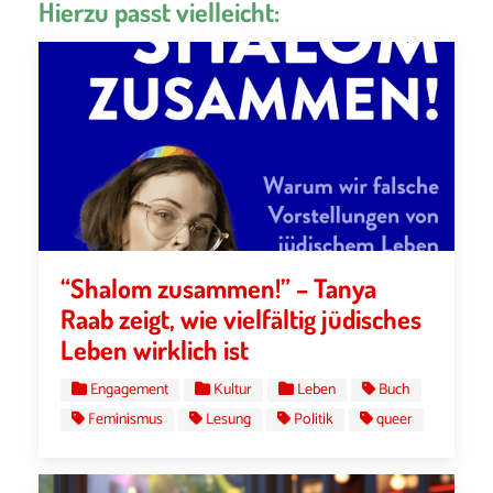
Hierzu passt vielleicht:
“Shalom zusammen!” – Tanya
Raab zeigt, wie vielfältig jüdisches
Leben wirklich ist
Engagement
Kultur
Leben
Buch
Feminismus
Lesung
Politik
queer