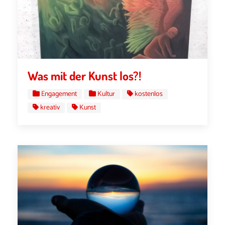
Was mit der Kunst los?!
Engagement
Kultur
kostenlos
kreativ
Kunst