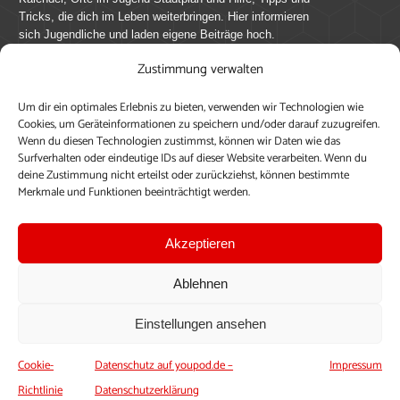
Tricks, die dich im Leben weiterbringen. Hier informieren
sich Jugendliche und laden eigene Beiträge hoch.
Zustimmung verwalten
Mach mit bei youpod.de!
Um dir ein optimales Erlebnis zu bieten, verwenden wir Technologien wie
youpod.de lebt von Menschen wie dir. Sammel
Cookies, um Geräteinformationen zu speichern und/oder darauf zuzugreifen.
journalistische Erfahrung, teile deine Perspektive und
Wenn du diesen Technologien zustimmst, können wir Daten wie das
veröffentliche deine Beiträge auf youpod.de.
Du musst
Surfverhalten oder eindeutige IDs auf dieser Website verarbeiten. Wenn du
deine Zustimmung nicht erteilst oder zurückziehst, können bestimmte
dich anmelden, um alle Funktionen nutzen zu können, ein
Merkmale und Funktionen beeinträchtigt werden.
Profil anzulegen, eigene Beiträge hochzuladen und zu
bearbeiten.
Akzeptieren
Konto erstellen
Einloggen
Ablehnen
Upload ohne Login
Einstellungen ansehen
Cookie-
Datenschutz auf youpod.de –
Impressum
Richtlinie
Datenschutzerklärung