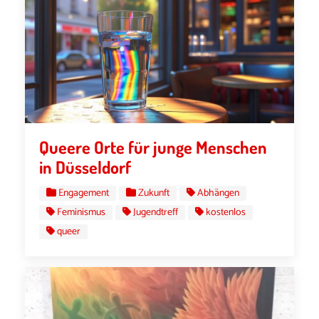
Queere Orte für junge Menschen
in Düsseldorf
Engagement
Zukunft
Abhängen
Feminismus
Jugendtreff
kostenlos
queer