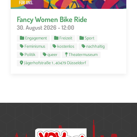
Fancy Women Bike Ride
30. August 2026 - 12:00
Engagement
Freizeit
Sport
Feminismus
kostenlos
nachhaltig
Politik
queer
Theatermuseum
Jägerhofstraße 1 , 40479 Düsseldorf