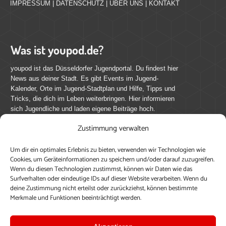
IMPRESSUM
|
DATENSCHUTZ
|
ÜBER UNS
|
KONTAKT
Was ist youpod.de?
youpod ist das Düsseldorfer Jugendportal. Du findest hier
News aus deiner Stadt. Es gibt Events im Jugend-
Kalender, Orte im Jugend-Stadtplan und Hilfe, Tipps und
Tricks, die dich im Leben weiterbringen. Hier informieren
sich Jugendliche und laden eigene Beiträge hoch.
Zustimmung verwalten
Mach mit bei youpod.de!
Um dir ein optimales Erlebnis zu bieten, verwenden wir Technologien wie
youpod.de lebt von Menschen wie dir. Sammel
Cookies, um Geräteinformationen zu speichern und/oder darauf zuzugreifen.
journalistische Erfahrung, teile deine Perspektive und
Wenn du diesen Technologien zustimmst, können wir Daten wie das
veröffentliche deine Beiträge auf youpod.de.
Du musst
Surfverhalten oder eindeutige IDs auf dieser Website verarbeiten. Wenn du
deine Zustimmung nicht erteilst oder zurückziehst, können bestimmte
dich anmelden, um alle Funktionen nutzen zu können, ein
Merkmale und Funktionen beeinträchtigt werden.
Profil anzulegen, eigene Beiträge hochzuladen und zu
bearbeiten.