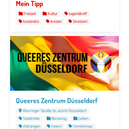
Mein Tipp
Freizeit
Kultur
Jugendtreff
kostenlos
kreativ
Streetart
Queeres Zentrum Düsseldorf
Worringer Straße 92, 40210 Düsseldorf
Stadtmitte
Beratung
Leben
Abhängen
Feiern
Feminismus