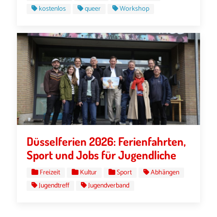
kostenlos
queer
Workshop
Düsselferien 2026: Ferienfahrten,
Sport und Jobs für Jugendliche
Freizeit
Kultur
Sport
Abhängen
Jugendtreff
Jugendverband