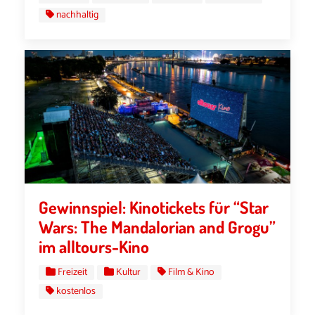
nachhaltig
Gewinnspiel: Kinotickets für “Star
Wars: The Mandalorian and Grogu”
im alltours-Kino
Freizeit
Kultur
Film & Kino
kostenlos