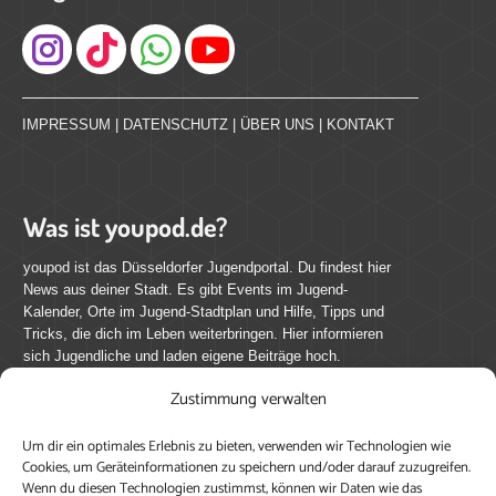
Instagram
IMPRESSUM
|
DATENSCHUTZ
|
ÜBER UNS
|
KONTAKT
Was ist youpod.de?
youpod ist das Düsseldorfer Jugendportal. Du findest hier
News aus deiner Stadt. Es gibt Events im Jugend-
Kalender, Orte im Jugend-Stadtplan und Hilfe, Tipps und
Tricks, die dich im Leben weiterbringen. Hier informieren
sich Jugendliche und laden eigene Beiträge hoch.
Zustimmung verwalten
Mach mit bei youpod.de!
Um dir ein optimales Erlebnis zu bieten, verwenden wir Technologien wie
youpod.de lebt von Menschen wie dir. Sammel
Cookies, um Geräteinformationen zu speichern und/oder darauf zuzugreifen.
journalistische Erfahrung, teile deine Perspektive und
Wenn du diesen Technologien zustimmst, können wir Daten wie das