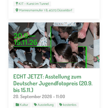
KIT – Kunst im Tunnel
Mannesmannufer 1 B, 40213 Düsseldorf
ECHT JETZT: Asstellung zum
Deutscher Jugendfotopreis (20.9.
bis 15.11.)
20. September 2026 - 11:00
Kultur
Ausstellung
kostenlos