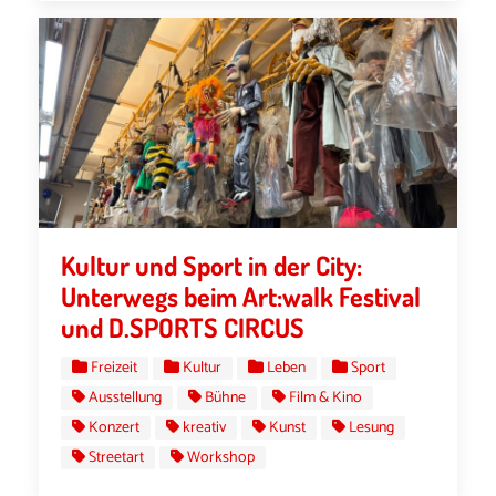
Kultur und Sport in der City:
Unterwegs beim Art:walk Festival
und D.SPORTS CIRCUS
Freizeit
Kultur
Leben
Sport
Ausstellung
Bühne
Film & Kino
Konzert
kreativ
Kunst
Lesung
Streetart
Workshop