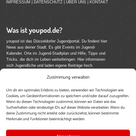
IMPRESSUM
|
DATENSCHUTZ
|
ÜBER UNS
|
KONTAKT
Was ist youpod.de?
youpod ist das Düsseldorfer Jugendportal. Du findest hier
News aus deiner Stadt. Es gibt Events im Jugend-
Kalender, Orte im Jugend-Stadtplan und Hilfe, Tipps und
Tricks, die dich im Leben weiterbringen. Hier informieren
sich Jugendliche und laden eigene Beiträge hoch.
Zustimmung verwalten
Mach mit bei youpod.de!
Um dir ein optimales Erlebnis zu bieten, verwenden wir Technologien wie
youpod.de lebt von Menschen wie dir. Sammel
Cookies, um Geräteinformationen zu speichern und/oder darauf zuzugreifen.
journalistische Erfahrung, teile deine Perspektive und
Wenn du diesen Technologien zustimmst, können wir Daten wie das
veröffentliche deine Beiträge auf youpod.de.
Du musst
Surfverhalten oder eindeutige IDs auf dieser Website verarbeiten. Wenn du
deine Zustimmung nicht erteilst oder zurückziehst, können bestimmte
dich anmelden, um alle Funktionen nutzen zu können, ein
Merkmale und Funktionen beeinträchtigt werden.
Profil anzulegen, eigene Beiträge hochzuladen und zu
bearbeiten.