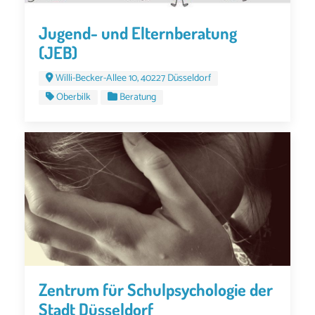
Jugend- und Elternberatung
(JEB)
Willi-Becker-Allee 10, 40227 Düsseldorf
Oberbilk
Beratung
Zentrum für Schulpsychologie der
Stadt Düsseldorf