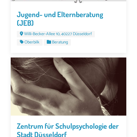
Jugend- und Elternberatung
(JEB)
Willi-Becker-Allee 10, 40227 Düsseldorf
Oberbilk
Beratung
Zentrum für Schulpsychologie der
Stadt Düsseldorf