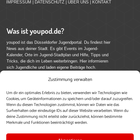
IMPRESSUM
|
DATENSCHUTZ
|
ÜBER UNS
|
KONTAKT
Was ist youpod.de?
youpod ist das Düsseldorfer Jugendportal. Du findest hier
News aus deiner Stadt. Es gibt Events im Jugend-
Kalender, Orte im Jugend-Stadtplan und Hilfe, Tipps und
Tricks, die dich im Leben weiterbringen. Hier informieren
sich Jugendliche und laden eigene Beiträge hoch.
Zustimmung verwalten
Mach mit bei youpod.de!
Um dir ein optimales Erlebnis zu bieten, verwenden wir Technologien wie
youpod.de lebt von Menschen wie dir. Sammel
Cookies, um Geräteinformationen zu speichern und/oder darauf zuzugreifen.
journalistische Erfahrung, teile deine Perspektive und
Wenn du diesen Technologien zustimmst, können wir Daten wie das
veröffentliche deine Beiträge auf youpod.de.
Du musst
Surfverhalten oder eindeutige IDs auf dieser Website verarbeiten. Wenn du
deine Zustimmung nicht erteilst oder zurückziehst, können bestimmte
dich anmelden, um alle Funktionen nutzen zu können, ein
Merkmale und Funktionen beeinträchtigt werden.
Profil anzulegen, eigene Beiträge hochzuladen und zu
bearbeiten.