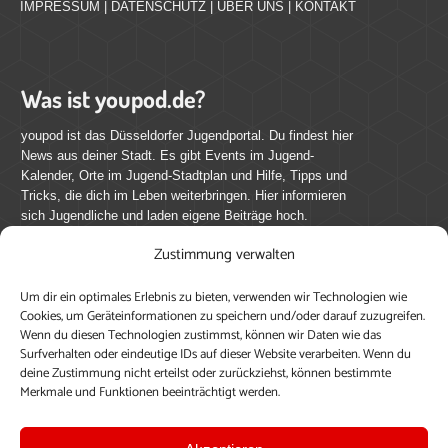
IMPRESSUM
|
DATENSCHUTZ
|
ÜBER UNS
|
KONTAKT
Was ist youpod.de?
youpod ist das Düsseldorfer Jugendportal. Du findest hier
News aus deiner Stadt. Es gibt Events im Jugend-
Kalender, Orte im Jugend-Stadtplan und Hilfe, Tipps und
Tricks, die dich im Leben weiterbringen. Hier informieren
sich Jugendliche und laden eigene Beiträge hoch.
Zustimmung verwalten
Mach mit bei youpod.de!
Um dir ein optimales Erlebnis zu bieten, verwenden wir Technologien wie
youpod.de lebt von Menschen wie dir. Sammel
Cookies, um Geräteinformationen zu speichern und/oder darauf zuzugreifen.
journalistische Erfahrung, teile deine Perspektive und
Wenn du diesen Technologien zustimmst, können wir Daten wie das
veröffentliche deine Beiträge auf youpod.de.
Du musst
Surfverhalten oder eindeutige IDs auf dieser Website verarbeiten. Wenn du
deine Zustimmung nicht erteilst oder zurückziehst, können bestimmte
dich anmelden, um alle Funktionen nutzen zu können, ein
Merkmale und Funktionen beeinträchtigt werden.
Profil anzulegen, eigene Beiträge hochzuladen und zu
bearbeiten.