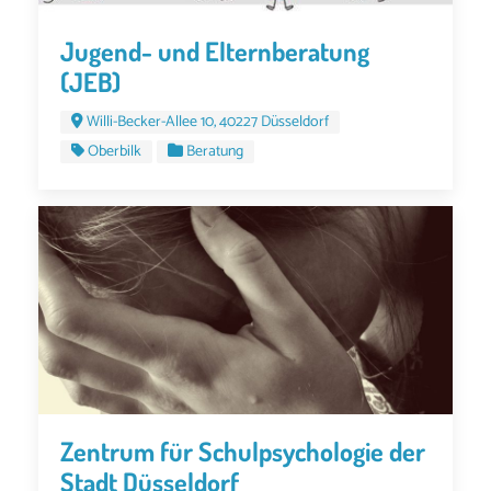
Jugend- und Elternberatung
(JEB)
Willi-Becker-Allee 10, 40227 Düsseldorf
Oberbilk
Beratung
Zentrum für Schulpsychologie der
Stadt Düsseldorf