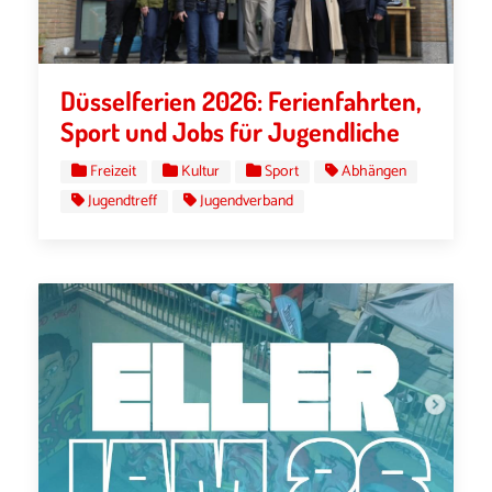
Düsselferien 2026: Ferienfahrten,
Sport und Jobs für Jugendliche
Freizeit
Kultur
Sport
Abhängen
Jugendtreff
Jugendverband