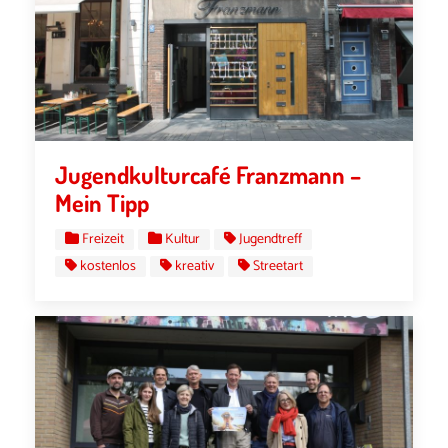
Jugendkulturcafé Franzmann –
Mein Tipp
Freizeit
Kultur
Jugendtreff
kostenlos
kreativ
Streetart