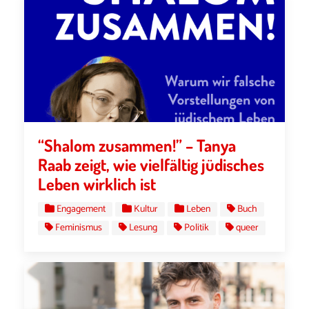
“Shalom zusammen!” – Tanya
Raab zeigt, wie vielfältig jüdisches
Leben wirklich ist
Engagement
Kultur
Leben
Buch
Feminismus
Lesung
Politik
queer