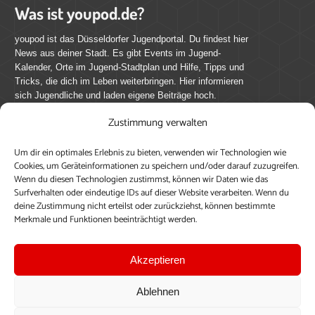
Was ist youpod.de?
youpod ist das Düsseldorfer Jugendportal. Du findest hier
News aus deiner Stadt. Es gibt Events im Jugend-
Kalender, Orte im Jugend-Stadtplan und Hilfe, Tipps und
Tricks, die dich im Leben weiterbringen. Hier informieren
sich Jugendliche und laden eigene Beiträge hoch.
Zustimmung verwalten
Mach mit bei youpod.de!
Um dir ein optimales Erlebnis zu bieten, verwenden wir Technologien wie
youpod.de lebt von Menschen wie dir. Sammel
Cookies, um Geräteinformationen zu speichern und/oder darauf zuzugreifen.
journalistische Erfahrung, teile deine Perspektive und
Wenn du diesen Technologien zustimmst, können wir Daten wie das
veröffentliche deine Beiträge auf youpod.de.
Du musst
Surfverhalten oder eindeutige IDs auf dieser Website verarbeiten. Wenn du
deine Zustimmung nicht erteilst oder zurückziehst, können bestimmte
dich anmelden, um alle Funktionen nutzen zu können, ein
Merkmale und Funktionen beeinträchtigt werden.
Profil anzulegen, eigene Beiträge hochzuladen und zu
bearbeiten.
Akzeptieren
Konto erstellen
Einloggen
Ablehnen
Upload ohne Login