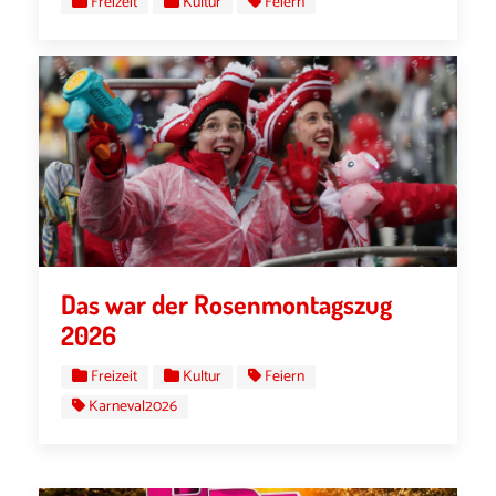
Freizeit
Kultur
Feiern
Das war der Rosenmontagszug
2026
Freizeit
Kultur
Feiern
Karneval2026