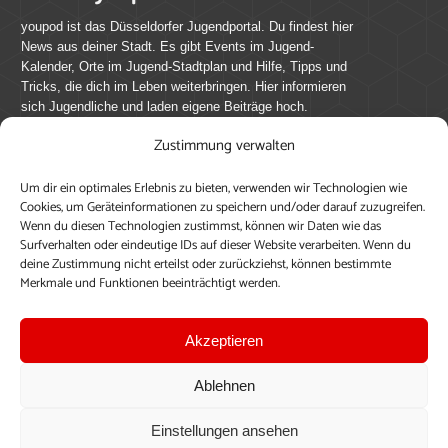
youpod ist das Düsseldorfer Jugendportal. Du findest hier
News aus deiner Stadt. Es gibt Events im Jugend-
Kalender, Orte im Jugend-Stadtplan und Hilfe, Tipps und
Tricks, die dich im Leben weiterbringen. Hier informieren
sich Jugendliche und laden eigene Beiträge hoch.
Zustimmung verwalten
Mach mit bei youpod.de!
Um dir ein optimales Erlebnis zu bieten, verwenden wir Technologien wie
youpod.de lebt von Menschen wie dir. Sammel
Cookies, um Geräteinformationen zu speichern und/oder darauf zuzugreifen.
journalistische Erfahrung, teile deine Perspektive und
Wenn du diesen Technologien zustimmst, können wir Daten wie das
veröffentliche deine Beiträge auf youpod.de.
Du musst
Surfverhalten oder eindeutige IDs auf dieser Website verarbeiten. Wenn du
deine Zustimmung nicht erteilst oder zurückziehst, können bestimmte
dich anmelden, um alle Funktionen nutzen zu können, ein
Merkmale und Funktionen beeinträchtigt werden.
Profil anzulegen, eigene Beiträge hochzuladen und zu
bearbeiten.
Akzeptieren
Konto erstellen
Einloggen
Ablehnen
Upload ohne Login
Einstellungen ansehen