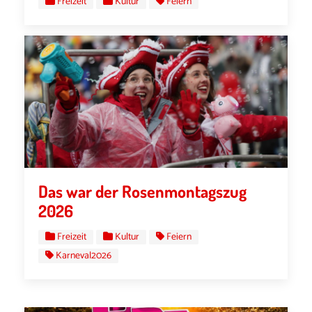
Freizeit
Kultur
Feiern
Das war der Rosenmontagszug
2026
Freizeit
Kultur
Feiern
Karneval2026