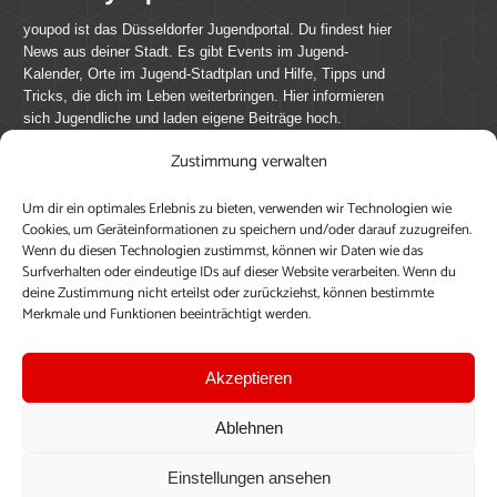
youpod ist das Düsseldorfer Jugendportal. Du findest hier
News aus deiner Stadt. Es gibt Events im Jugend-
Kalender, Orte im Jugend-Stadtplan und Hilfe, Tipps und
Tricks, die dich im Leben weiterbringen. Hier informieren
sich Jugendliche und laden eigene Beiträge hoch.
Zustimmung verwalten
Mach mit bei youpod.de!
Um dir ein optimales Erlebnis zu bieten, verwenden wir Technologien wie
youpod.de lebt von Menschen wie dir. Sammel
Cookies, um Geräteinformationen zu speichern und/oder darauf zuzugreifen.
journalistische Erfahrung, teile deine Perspektive und
Wenn du diesen Technologien zustimmst, können wir Daten wie das
veröffentliche deine Beiträge auf youpod.de.
Du musst
Surfverhalten oder eindeutige IDs auf dieser Website verarbeiten. Wenn du
deine Zustimmung nicht erteilst oder zurückziehst, können bestimmte
dich anmelden, um alle Funktionen nutzen zu können, ein
Merkmale und Funktionen beeinträchtigt werden.
Profil anzulegen, eigene Beiträge hochzuladen und zu
bearbeiten.
Akzeptieren
Konto erstellen
Einloggen
Ablehnen
Upload ohne Login
Einstellungen ansehen