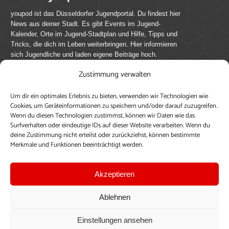
youpod ist das Düsseldorfer Jugendportal. Du findest hier
News aus deiner Stadt. Es gibt Events im Jugend-
Kalender, Orte im Jugend-Stadtplan und Hilfe, Tipps und
Tricks, die dich im Leben weiterbringen. Hier informieren
sich Jugendliche und laden eigene Beiträge hoch.
Zustimmung verwalten
Mach mit bei youpod.de!
Um dir ein optimales Erlebnis zu bieten, verwenden wir Technologien wie
youpod.de lebt von Menschen wie dir. Sammel
Cookies, um Geräteinformationen zu speichern und/oder darauf zuzugreifen.
journalistische Erfahrung, teile deine Perspektive und
Wenn du diesen Technologien zustimmst, können wir Daten wie das
veröffentliche deine Beiträge auf youpod.de.
Du musst
Surfverhalten oder eindeutige IDs auf dieser Website verarbeiten. Wenn du
deine Zustimmung nicht erteilst oder zurückziehst, können bestimmte
dich anmelden, um alle Funktionen nutzen zu können, ein
Merkmale und Funktionen beeinträchtigt werden.
Profil anzulegen, eigene Beiträge hochzuladen und zu
bearbeiten.
Akzeptieren
Konto erstellen
Einloggen
Ablehnen
Upload ohne Login
Einstellungen ansehen