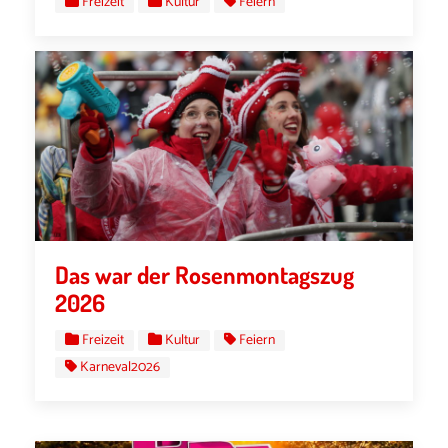
Freizeit
Kultur
Feiern
Das war der Rosenmontagszug
2026
Freizeit
Kultur
Feiern
Karneval2026