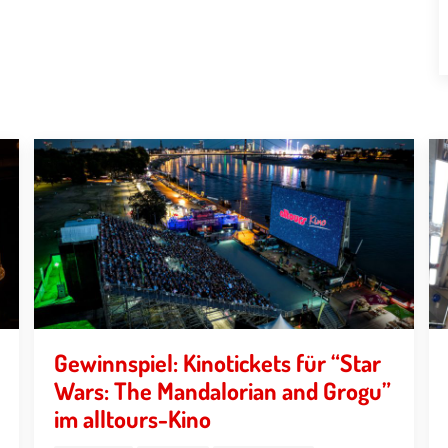
Gewinnspiel: Kinotickets für “Star
Wars: The Mandalorian and Grogu”
im alltours-Kino