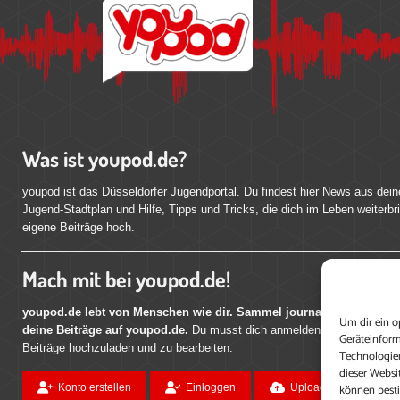
Was ist youpod.de?
youpod ist das Düsseldorfer Jugendportal. Du findest hier News aus dein
Jugend-Stadtplan und Hilfe, Tipps und Tricks, die dich im Leben weiterbr
eigene Beiträge hoch.
Mach mit bei youpod.de!
youpod.de lebt von Menschen wie dir. Sammel journalistische Erfahr
Um dir ein o
deine Beiträge auf youpod.de.
Du musst dich anmelden, um alle Funktio
Geräteinform
Beiträge hochzuladen und zu bearbeiten.
Technologien
dieser Websi
können best
Konto erstellen
Einloggen
Upload ohne Login