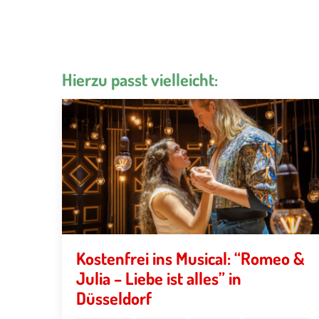
Hierzu passt vielleicht:
Kostenfrei ins Musical: “Romeo &
Julia – Liebe ist alles” in
Düsseldorf