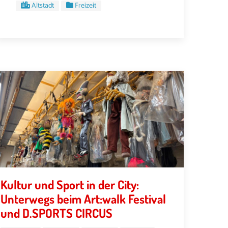
Altstadt
Freizeit
Kultur und Sport in der City:
Unterwegs beim Art:walk Festival
und D.SPORTS CIRCUS