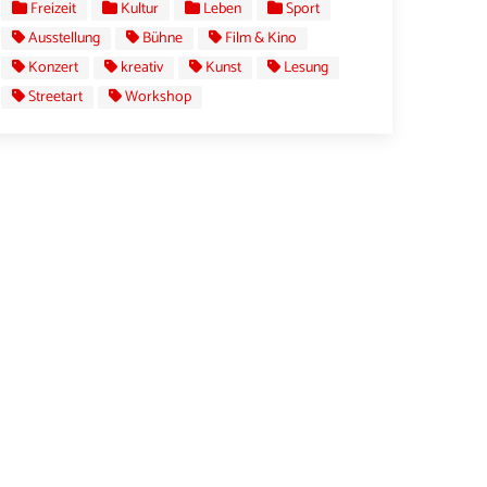
Freizeit
Kultur
Leben
Sport
Ausstellung
Bühne
Film & Kino
Konzert
kreativ
Kunst
Lesung
Streetart
Workshop