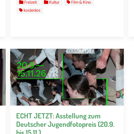
Freizeit
Kultur
Film & Kino
kostenlos
ECHT JETZT: Asstellung zum
Deutscher Jugendfotopreis (20.9.
bis 15.11.)