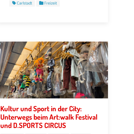
Carlstadt
Freizeit
Kultur und Sport in der City:
Unterwegs beim Art:walk Festival
und D.SPORTS CIRCUS