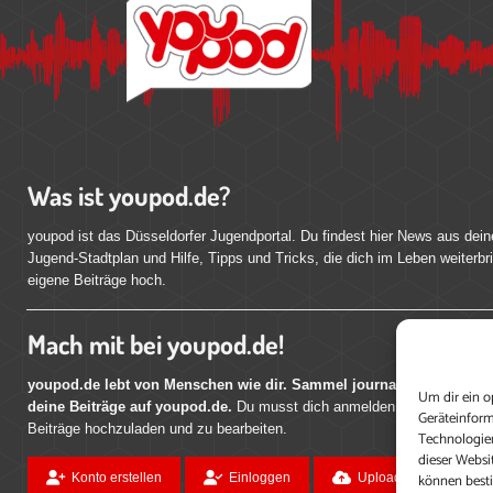
Was ist youpod.de?
youpod ist das Düsseldorfer Jugendportal. Du findest hier News aus dein
Jugend-Stadtplan und Hilfe, Tipps und Tricks, die dich im Leben weiterbr
eigene Beiträge hoch.
Mach mit bei youpod.de!
youpod.de lebt von Menschen wie dir. Sammel journalistische Erfahr
Um dir ein o
deine Beiträge auf youpod.de.
Du musst dich anmelden, um alle Funktio
Geräteinform
Beiträge hochzuladen und zu bearbeiten.
Technologien
dieser Websi
können best
Konto erstellen
Einloggen
Upload ohne Login