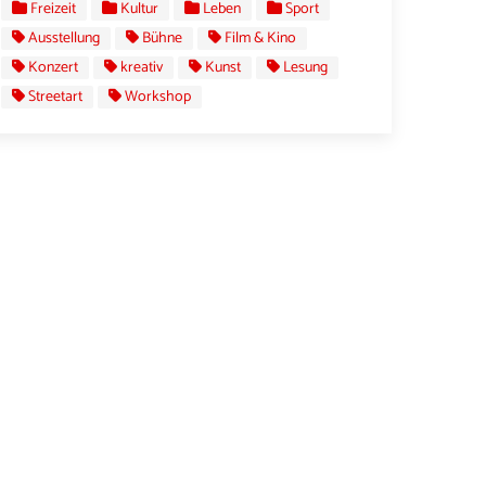
Freizeit
Kultur
Leben
Sport
Ausstellung
Bühne
Film & Kino
Konzert
kreativ
Kunst
Lesung
Streetart
Workshop