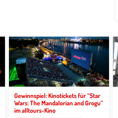
Gewinnspiel: Kinotickets für “Star
Wars: The Mandalorian and Grogu”
im alltours-Kino