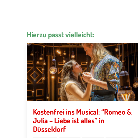
Hierzu passt vielleicht:
Kostenfrei ins Musical: “Romeo &
Julia – Liebe ist alles” in
Düsseldorf