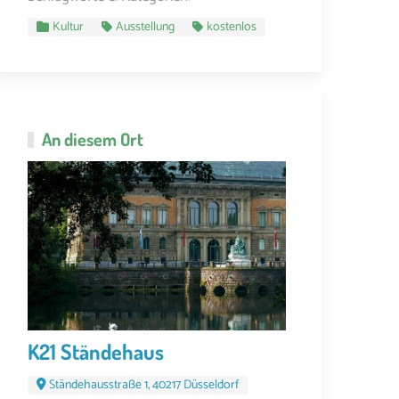
Kultur
Ausstellung
kostenlos
An diesem Ort
K21 Ständehaus
Ständehausstraße 1, 40217 Düsseldorf