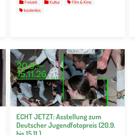
Freizeit
Kultur
Film & Kino
kostenlos
ECHT JETZT: Asstellung zum
Deutscher Jugendfotopreis (20.9.
bis 15.11.)