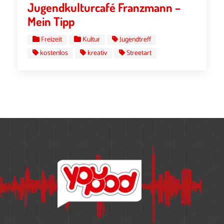
Jugendkulturcafé Franzmann –
Mein Tipp
Freizeit
Kultur
Jugendtreff
kostenlos
kreativ
Streetart