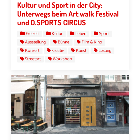
Kultur und Sport in der City:
Unterwegs beim Art:walk Festival
und D.SPORTS CIRCUS
Freizeit
Kultur
Leben
Sport
Ausstellung
Bühne
Film & Kino
Konzert
kreativ
Kunst
Lesung
Streetart
Workshop