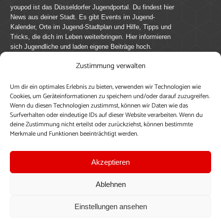
youpod ist das Düsseldorfer Jugendportal. Du findest hier
News aus deiner Stadt. Es gibt Events im Jugend-
Kalender, Orte im Jugend-Stadtplan und Hilfe, Tipps und
Tricks, die dich im Leben weiterbringen. Hier informieren
sich Jugendliche und laden eigene Beiträge hoch.
Zustimmung verwalten
Mach mit bei youpod.de!
Um dir ein optimales Erlebnis zu bieten, verwenden wir Technologien wie
youpod.de lebt von Menschen wie dir. Sammel
Cookies, um Geräteinformationen zu speichern und/oder darauf zuzugreifen.
journalistische Erfahrung, teile deine Perspektive und
Wenn du diesen Technologien zustimmst, können wir Daten wie das
veröffentliche deine Beiträge auf youpod.de.
Du musst
Surfverhalten oder eindeutige IDs auf dieser Website verarbeiten. Wenn du
deine Zustimmung nicht erteilst oder zurückziehst, können bestimmte
dich anmelden, um alle Funktionen nutzen zu können, ein
Merkmale und Funktionen beeinträchtigt werden.
Profil anzulegen, eigene Beiträge hochzuladen und zu
bearbeiten.
Akzeptieren
Konto erstellen
Einloggen
Ablehnen
Upload ohne Login
Einstellungen ansehen