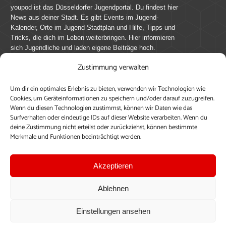
youpod ist das Düsseldorfer Jugendportal. Du findest hier
News aus deiner Stadt. Es gibt Events im Jugend-
Kalender, Orte im Jugend-Stadtplan und Hilfe, Tipps und
Tricks, die dich im Leben weiterbringen. Hier informieren
sich Jugendliche und laden eigene Beiträge hoch.
Zustimmung verwalten
Mach mit bei youpod.de!
Um dir ein optimales Erlebnis zu bieten, verwenden wir Technologien wie
youpod.de lebt von Menschen wie dir. Sammel
Cookies, um Geräteinformationen zu speichern und/oder darauf zuzugreifen.
journalistische Erfahrung, teile deine Perspektive und
Wenn du diesen Technologien zustimmst, können wir Daten wie das
veröffentliche deine Beiträge auf youpod.de.
Du musst
Surfverhalten oder eindeutige IDs auf dieser Website verarbeiten. Wenn du
deine Zustimmung nicht erteilst oder zurückziehst, können bestimmte
dich anmelden, um alle Funktionen nutzen zu können, ein
Merkmale und Funktionen beeinträchtigt werden.
Profil anzulegen, eigene Beiträge hochzuladen und zu
bearbeiten.
Akzeptieren
Konto erstellen
Einloggen
Ablehnen
Upload ohne Login
Einstellungen ansehen