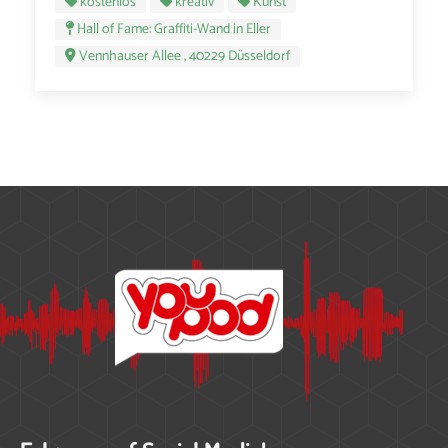
kostenlos
kreativ
Kunst
Hall of Fame: Graffiti-Wand in Eller
Vennhauser Allee , 40229 Düsseldorf