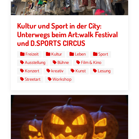
Kultur und Sport in der City:
Unterwegs beim Art:walk Festival
und D.SPORTS CIRCUS
Freizeit
Kultur
Leben
Sport
Ausstellung
Bühne
Film & Kino
Konzert
kreativ
Kunst
Lesung
Streetart
Workshop