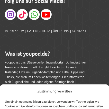
Folg uns auf Social Media!
Instagram
IMPRESSUM
|
DATENSCHUTZ
|
ÜBER UNS
|
KONTAKT
Was ist youpod.de?
youpod ist das Düsseldorfer Jugendportal. Du findest hier
News aus deiner Stadt. Es gibt Events im Jugend-
Kalender, Orte im Jugend-Stadtplan und Hilfe, Tipps und
Tricks, die dich im Leben weiterbringen. Hier informieren
sich Jugendliche und laden eigene Beiträge hoch.
Zustimmung verwalten
Mach mit bei youpod.de!
Um dir ein optimales Erlebnis zu bieten, verwenden wir Technologien wie
youpod.de lebt von Menschen wie dir. Sammel
Cookies, um Geräteinformationen zu speichern und/oder darauf zuzugreifen.