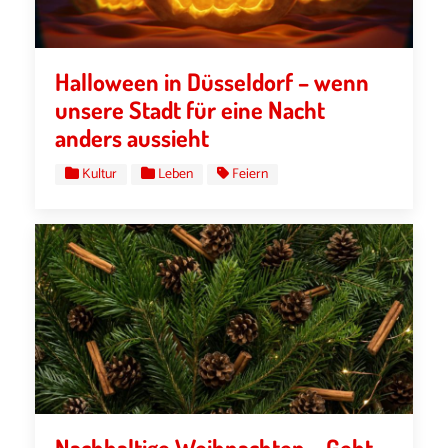
Halloween in Düsseldorf – wenn
unsere Stadt für eine Nacht
anders aussieht
Kultur
Leben
Feiern
Nachhaltige Weihnachten – Geht