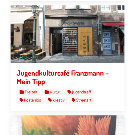
Jugendkulturcafé Franzmann –
Mein Tipp
Freizeit
Kultur
Jugendtreff
kostenlos
kreativ
Streetart