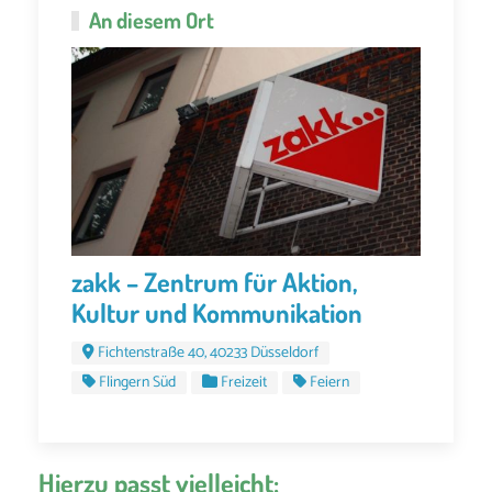
An diesem Ort
zakk – Zentrum für Aktion,
Kultur und Kommunikation
Fichtenstraße 40, 40233 Düsseldorf
Flingern Süd
Freizeit
Feiern
Hierzu passt vielleicht: