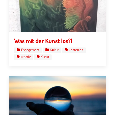
Was mit der Kunst los?!
Engagement
Kultur
kostenlos
kreativ
Kunst