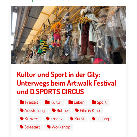
Kultur und Sport in der City:
Unterwegs beim Art:walk Festival
und D.SPORTS CIRCUS
Freizeit
Kultur
Leben
Sport
Ausstellung
Bühne
Film & Kino
Konzert
kreativ
Kunst
Lesung
Streetart
Workshop