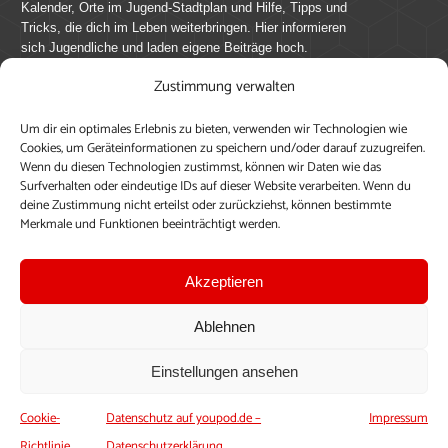
Kalender, Orte im Jugend-Stadtplan und Hilfe, Tipps und
Tricks, die dich im Leben weiterbringen. Hier informieren
sich Jugendliche und laden eigene Beiträge hoch.
Zustimmung verwalten
Mach mit bei youpod.de!
Um dir ein optimales Erlebnis zu bieten, verwenden wir Technologien wie
youpod.de lebt von Menschen wie dir. Sammel
Cookies, um Geräteinformationen zu speichern und/oder darauf zuzugreifen.
journalistische Erfahrung, teile deine Perspektive und
Wenn du diesen Technologien zustimmst, können wir Daten wie das
veröffentliche deine Beiträge auf youpod.de.
Du musst
Surfverhalten oder eindeutige IDs auf dieser Website verarbeiten. Wenn du
deine Zustimmung nicht erteilst oder zurückziehst, können bestimmte
dich anmelden, um alle Funktionen nutzen zu können, ein
Merkmale und Funktionen beeinträchtigt werden.
Profil anzulegen, eigene Beiträge hochzuladen und zu
bearbeiten.
Akzeptieren
Konto erstellen
Einloggen
Ablehnen
Upload ohne Login
Einstellungen ansehen
Cookie-
Datenschutz auf youpod.de –
Impressum
Richtlinie
Datenschutzerklärung