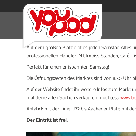
Der Trödel- und Antikmarkt am Aachener Platz in Düs
und Made in Germany. Dieser Markt ist seit über 44 J
Auf dem großen Platz gibt es jeden Samstag Altes 
professionellen Händler. Mit Imbiss-Ständen, Café, Li
Perfekt für einen entspannten Samstag!
Die Öffnungszeiten des Marktes sind von 8.30 Uhr bi
Auf der Website findet ihr weitere Infos zum Markt u
mal deine alten Sachen verkaufen möchtest:
www.tr
Anfahrt: mit der Linie U72 bis Aachener Platz; mit d
Der Eintritt ist frei.