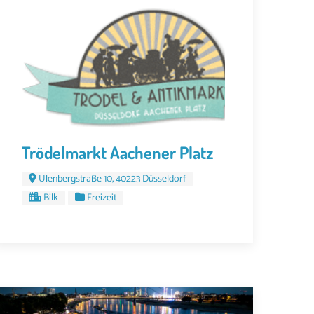
Trödelmarkt Aachener Platz
Ulenbergstraße 10, 40223 Düsseldorf
Bilk
Freizeit
EZEMBER 2024 UM 08:30
14. DEZEMBER 2024 UM 08:30
21. DEZEMBER 2