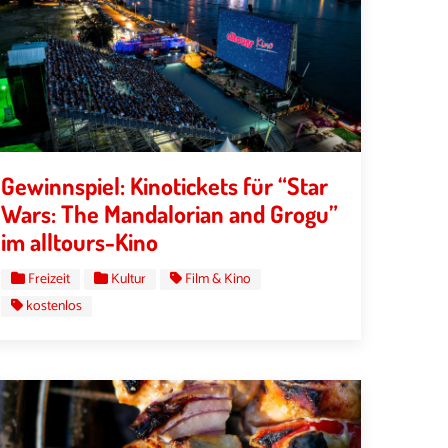
Gewinnspiel: Kinotickets für “Star
Wars: The Mandalorian and Grogu”
im alltours-Kino
Freizeit
Kultur
Film & Kino
kostenlos