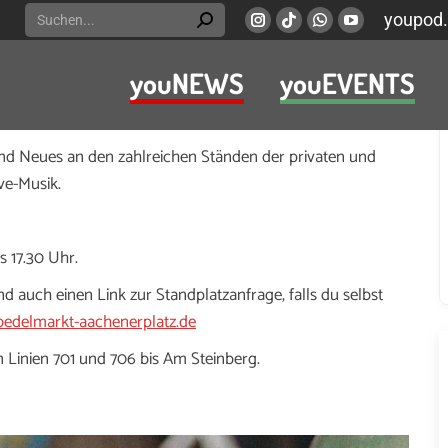
Search:
youpod.
Instagram
Viber
Whatsapp
YouTube
page
page
page
page
youNEWS
youEVENTS
opens
opens
opens
opens
seldorf-Bilk. Eine charmante Mischung aus Pariser Flair
in
in
in
in
ahren Kult in Düsseldorf!
new
new
new
new
und Neues an den zahlreichen Ständen der privaten und
window
window
window
window
ve-Musik.
s 17.30 Uhr.
nd auch einen Link zur Standplatzanfrage, falls du selbst
oedelmarkt-aachenerplatz.de
en Linien 701 und 706 bis Am Steinberg.