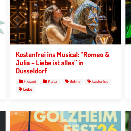
Kostenfrei ins Musical: “Romeo &
Julia – Liebe ist alles” in
Düsseldorf
Freizeit
Kultur
Bühne
kostenlos
Liebe