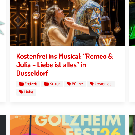
Kostenfrei ins Musical: “Romeo &
Julia – Liebe ist alles” in
Düsseldorf
Freizeit
Kultur
Bühne
kostenlos
Liebe