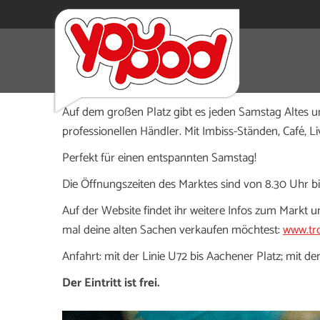
Der Trödel- und Antikmarkt am Aachener Platz in Düs
und Made in Germany. Dieser Markt ist seit über 44 J
Auf dem großen Platz gibt es jeden Samstag Altes 
professionellen Händler. Mit Imbiss-Ständen, Café, Li
Perfekt für einen entspannten Samstag!
Die Öffnungszeiten des Marktes sind von 8.30 Uhr bi
Auf der Website findet ihr weitere Infos zum Markt u
mal deine alten Sachen verkaufen möchtest:
www.tr
Anfahrt: mit der Linie U72 bis Aachener Platz; mit d
Der Eintritt ist frei.