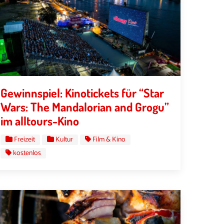
Gewinnspiel: Kinotickets für “Star
Wars: The Mandalorian and Grogu”
im alltours-Kino
Freizeit
Kultur
Film & Kino
kostenlos