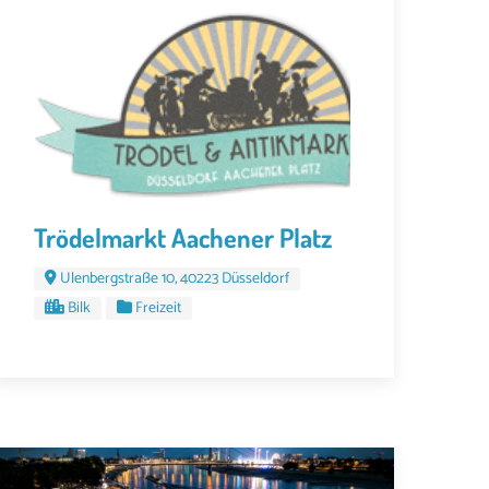
Trödelmarkt Aachener Platz
Ulenbergstraße 10, 40223 Düsseldorf
Bilk
Freizeit
EZEMBER 2024 UM 08:30
14. DEZEMBER 2024 UM 08:30
21. DEZEMBER 2