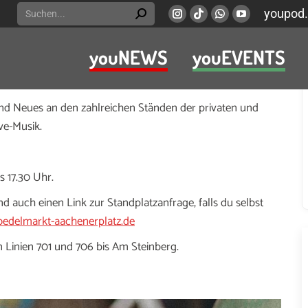
Search:
youpod.
Instagram
Viber
Whatsapp
YouTube
page
page
page
page
youNEWS
youEVENTS
opens
opens
opens
opens
seldorf-Bilk. Eine charmante Mischung aus Pariser Flair
in
in
in
in
ahren Kult in Düsseldorf!
new
new
new
new
und Neues an den zahlreichen Ständen der privaten und
window
window
window
window
ve-Musik.
s 17.30 Uhr.
nd auch einen Link zur Standplatzanfrage, falls du selbst
oedelmarkt-aachenerplatz.de
en Linien 701 und 706 bis Am Steinberg.