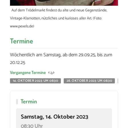
Auf dem Trödelmarkt findest du alte und neue Gegenstände,
Vintage-Klamotten, nützliches und kurioses aller Art. (Foto:
www.pexels.de)
Termine
Wöchentlich am Samstag, ab dem 29.09.25, bis zum
20.12.25
Vergangene Termine
14. OKTOBER 2023 UM 08:30
28. OKTOBER 2023 UM 08:30
18. 
Termin
Samstag, 14. Oktober 2023
08:30 Uhr