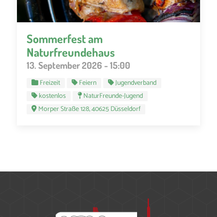
Sommerfest am
Naturfreundehaus
13. September 2026 - 15:00
Freizeit
Feiern
Jugendverband
kostenlos
NaturFreunde-Jugend
Morper Straße 128, 40625 Düsseldorf