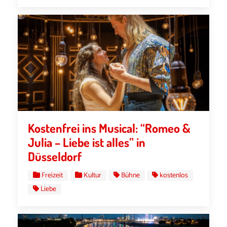
Kostenfrei ins Musical: “Romeo &
Julia – Liebe ist alles” in
Düsseldorf
Freizeit
Kultur
Bühne
kostenlos
Liebe