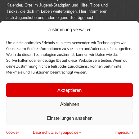
Kalender, Orte im Jugend-Stadtplan und Hilfe, Tipps und
Tricks, die dich im Leben weiterbringen. Hier informieren
sich Jugendliche und laden eigene Beiträge hoch.
Zustimmung verwalten
Mach mit bei youpod.de!
Um dir ein optimales Erlebnis zu bieten, verwenden wir Technologien wie
youpod.de lebt von Menschen wie dir. Sammel
Cookies, um Geräteinformationen zu speichern und/oder darauf zuzugreifen.
journalistische Erfahrung, teile deine Perspektive und
Wenn du diesen Technologien zustimmst, können wir Daten wie das
veröffentliche deine Beiträge auf youpod.de.
Du musst
Surfverhalten oder eindeutige IDs auf dieser Website verarbeiten. Wenn du
deine Zustimmung nicht erteilst oder zurückziehst, können bestimmte
dich anmelden, um alle Funktionen nutzen zu können, ein
Merkmale und Funktionen beeinträchtigt werden.
Profil anzulegen, eigene Beiträge hochzuladen und zu
bearbeiten.
Akzeptieren
Konto erstellen
Einloggen
Ablehnen
Upload ohne Login
Einstellungen ansehen
Cookie-
Datenschutz auf youpod.de –
Impressum