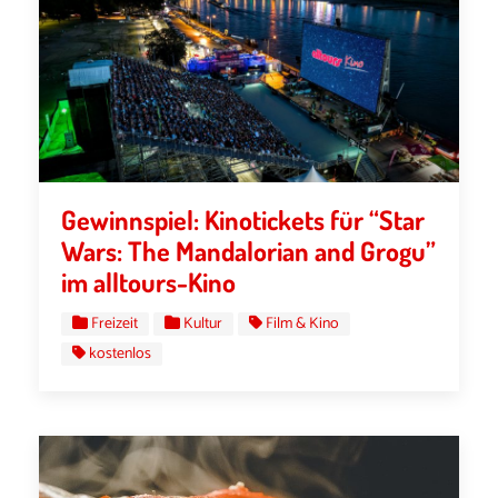
Gewinnspiel: Kinotickets für “Star
Wars: The Mandalorian and Grogu”
im alltours-Kino
Freizeit
Kultur
Film & Kino
kostenlos