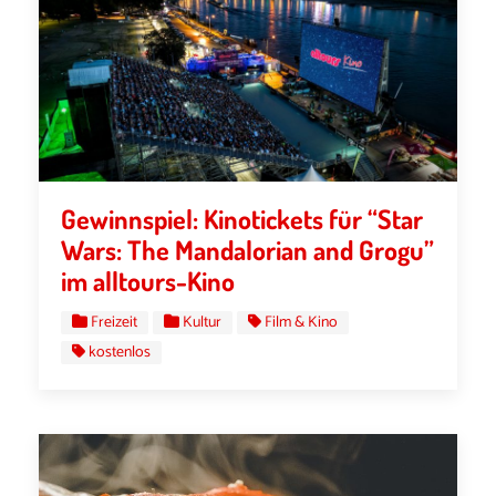
Gewinnspiel: Kinotickets für “Star
Wars: The Mandalorian and Grogu”
im alltours-Kino
Freizeit
Kultur
Film & Kino
kostenlos