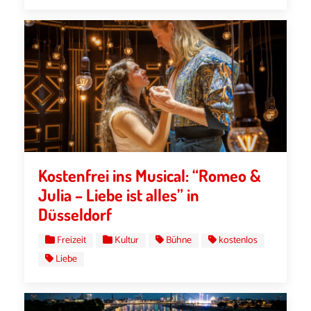
Kostenfrei ins Musical: “Romeo &
Julia – Liebe ist alles” in
Düsseldorf
Freizeit
Kultur
Bühne
kostenlos
Liebe