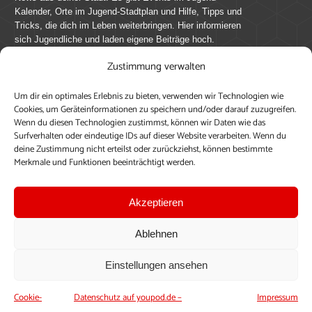
Kalender, Orte im Jugend-Stadtplan und Hilfe, Tipps und
Tricks, die dich im Leben weiterbringen. Hier informieren
sich Jugendliche und laden eigene Beiträge hoch.
Zustimmung verwalten
Mach mit bei youpod.de!
Um dir ein optimales Erlebnis zu bieten, verwenden wir Technologien wie
youpod.de lebt von Menschen wie dir. Sammel
Cookies, um Geräteinformationen zu speichern und/oder darauf zuzugreifen.
journalistische Erfahrung, teile deine Perspektive und
Wenn du diesen Technologien zustimmst, können wir Daten wie das
veröffentliche deine Beiträge auf youpod.de.
Du musst
Surfverhalten oder eindeutige IDs auf dieser Website verarbeiten. Wenn du
deine Zustimmung nicht erteilst oder zurückziehst, können bestimmte
dich anmelden, um alle Funktionen nutzen zu können, ein
Merkmale und Funktionen beeinträchtigt werden.
Profil anzulegen, eigene Beiträge hochzuladen und zu
bearbeiten.
Akzeptieren
Konto erstellen
Einloggen
Ablehnen
Upload ohne Login
Einstellungen ansehen
Cookie-
Datenschutz auf youpod.de –
Impressum