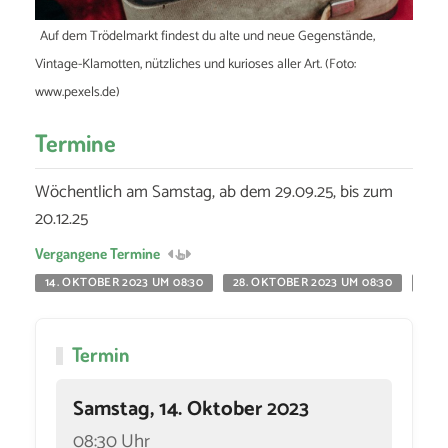
Auf dem Trödelmarkt findest du alte und neue Gegenstände,
Vintage-Klamotten, nützliches und kurioses aller Art. (Foto:
www.pexels.de)
Termine
Wöchentlich am Samstag, ab dem 29.09.25, bis zum
20.12.25
Vergangene Termine
14. OKTOBER 2023 UM 08:30
28. OKTOBER 2023 UM 08:30
18. 
Termin
Samstag, 14. Oktober 2023
08:30 Uhr