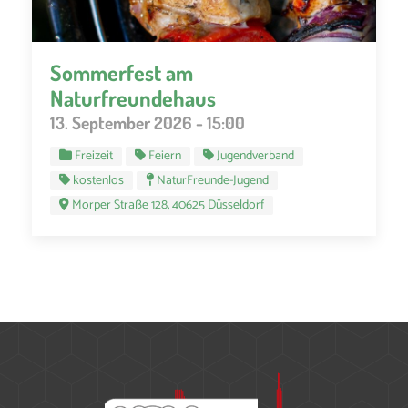
Sommerfest am
Naturfreundehaus
13. September 2026 - 15:00
Freizeit
Feiern
Jugendverband
kostenlos
NaturFreunde-Jugend
Morper Straße 128, 40625 Düsseldorf