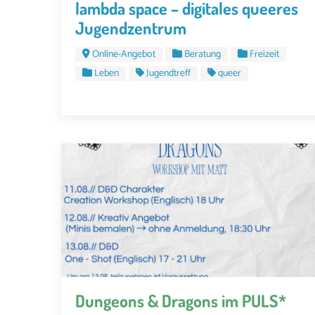
lambda space – digitales queeres
Jugendzentrum
Online-Angebot
Beratung
Freizeit
Leben
Jugendtreff
queer
Dungeons & Dragons im PULS*