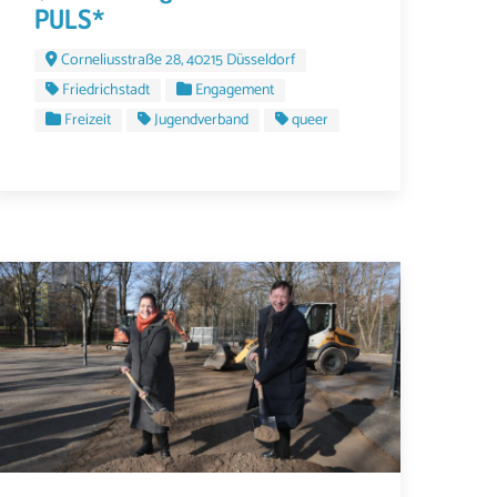
PULS*
Corneliusstraße 28, 40215 Düsseldorf
Friedrichstadt
Engagement
Freizeit
Jugendverband
queer