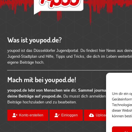
Was ist youpod.de?
youpod ist das Düsseldorfer Jugendportal. Du findest hier News aus dein
Jugend-Stadtplan und Hilfe, Tipps und Tricks, die dich im Leben weiterbr
eigene Beiträge hoch.
Mach mit bei youpod.de!
youpod.de lebt von Menschen wie dir. Sammel journalistische Erfahr
Um dir ein o
deine Beiträge auf youpod.de.
Du musst dich anmelden, um alle Funktio
Geräteinform
Beiträge hochzuladen und zu bearbeiten.
Technologien
dieser Websi
können best
Konto erstellen
Einloggen
Upload ohne Login