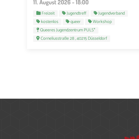
11. August 2026 - 18:00
Freizeit
Jugendtreff
Jugendverband
kostenlos
queer
Workshop
Queeres Jugendzentrum PULS*
Corneliusstraße 28 , 40215 Düsseldorf