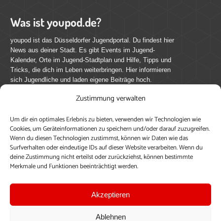
Was ist youpod.de?
youpod ist das Düsseldorfer Jugendportal. Du findest hier
News aus deiner Stadt. Es gibt Events im Jugend-
Kalender, Orte im Jugend-Stadtplan und Hilfe, Tipps und
Tricks, die dich im Leben weiterbringen. Hier informieren
sich Jugendliche und laden eigene Beiträge hoch.
Zustimmung verwalten
Mach mit bei youpod.de!
Um dir ein optimales Erlebnis zu bieten, verwenden wir Technologien wie
youpod.de lebt von Menschen wie dir. Sammel
Cookies, um Geräteinformationen zu speichern und/oder darauf zuzugreifen.
journalistische Erfahrung, teile deine Perspektive und
Wenn du diesen Technologien zustimmst, können wir Daten wie das
veröffentliche deine Beiträge auf youpod.de.
Du musst
Surfverhalten oder eindeutige IDs auf dieser Website verarbeiten. Wenn du
deine Zustimmung nicht erteilst oder zurückziehst, können bestimmte
dich anmelden, um alle Funktionen nutzen zu können, ein
Merkmale und Funktionen beeinträchtigt werden.
Profil anzulegen, eigene Beiträge hochzuladen und zu
bearbeiten.
Akzeptieren
Konto erstellen
Einloggen
Ablehnen
Upload ohne Login