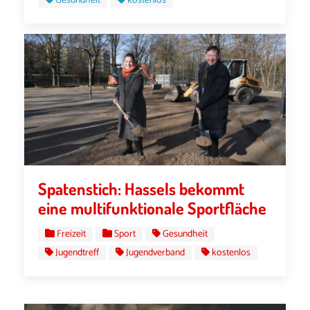
Gesundheit
kostenlos
Spatenstich: Hassels bekommt
eine multifunktionale Sportfläche
Freizeit
Sport
Gesundheit
Jugendtreff
Jugendverband
kostenlos