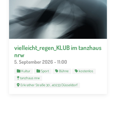
vielleicht_regen_KLUB im tanzhaus
nrw
5. September 2026 - 11:00
Kultur
Sport
Bühne
kostenlos
tanzhaus nrw
Erkrather Straße 30 , 40233 Düsseldorf