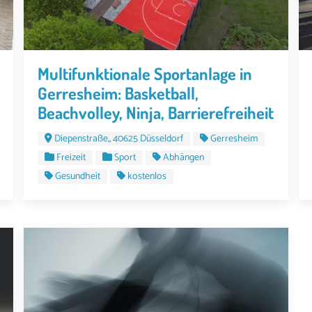
Multifunktionale Sportanlage in
Gerresheim: Basketball,
Beachvolley, Ninja, Barrierefreiheit
Diepenstraße,, 40625 Düsseldorf
Gerresheim
Freizeit
Sport
Abhängen
Gesundheit
kostenlos