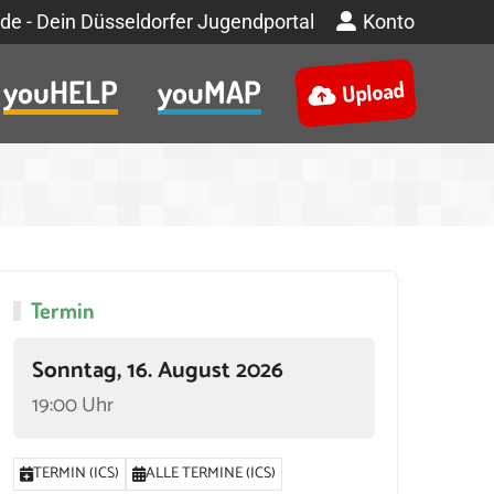
de - Dein Düsseldorfer Jugendportal
Konto
youHELP
youMAP
Upload
Termin
Sonntag, 16. August 2026
19:00 Uhr
TERMIN (ICS)
ALLE TERMINE (ICS)
M 19:00
19. AUGUST 2026 UM 19:00
22. AUGUST 2026 UM 19:00
23.