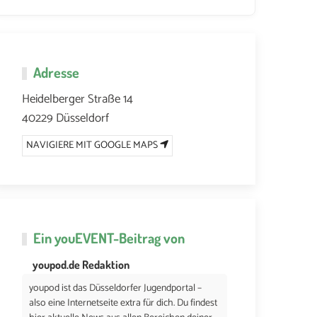
26 UM 19:00
20. MAI 2026 UM 19:00
23. MAI 2026 UM 19:00
27. MAI 2
Adresse
Heidelberger Straße 14
40229 Düsseldorf
NAVIGIERE MIT GOOGLE MAPS
Ein
youEVENT
-Beitrag von
youpod.de Redaktion
youpod ist das Düsseldorfer Jugendportal –
also eine Internetseite extra für dich. Du findest