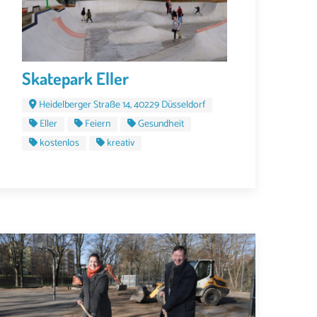
Skatepark Eller
Heidelberger Straße 14, 40229 Düsseldorf
Eller
Feiern
Gesundheit
kostenlos
kreativ