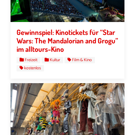
Gewinnspiel: Kinotickets für “Star
Wars: The Mandalorian and Grogu”
im alltours-Kino
Freizeit
Kultur
Film & Kino
kostenlos