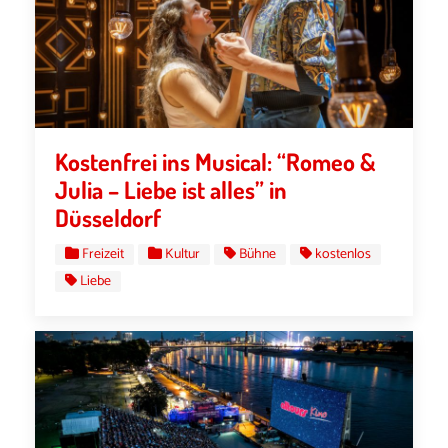
Kostenfrei ins Musical: “Romeo &
Julia – Liebe ist alles” in
Düsseldorf
Freizeit
Kultur
Bühne
kostenlos
Liebe