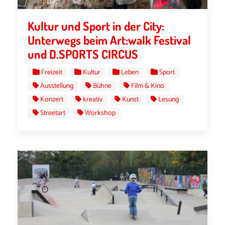
Kultur und Sport in der City:
Unterwegs beim Art:walk Festival
und D.SPORTS CIRCUS
Freizeit
Kultur
Leben
Sport
Ausstellung
Bühne
Film & Kino
Konzert
kreativ
Kunst
Lesung
Streetart
Workshop