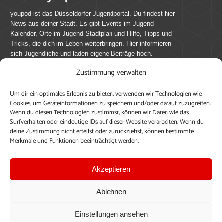
youpod ist das Düsseldorfer Jugendportal. Du findest hier
News aus deiner Stadt. Es gibt Events im Jugend-
Kalender, Orte im Jugend-Stadtplan und Hilfe, Tipps und
Tricks, die dich im Leben weiterbringen. Hier informieren
sich Jugendliche und laden eigene Beiträge hoch.
Zustimmung verwalten
Mach mit bei youpod.de!
Um dir ein optimales Erlebnis zu bieten, verwenden wir Technologien wie
youpod.de lebt von Menschen wie dir. Sammel
Cookies, um Geräteinformationen zu speichern und/oder darauf zuzugreifen.
journalistische Erfahrung, teile deine Perspektive und
Wenn du diesen Technologien zustimmst, können wir Daten wie das
veröffentliche deine Beiträge auf youpod.de.
Du musst
Surfverhalten oder eindeutige IDs auf dieser Website verarbeiten. Wenn du
deine Zustimmung nicht erteilst oder zurückziehst, können bestimmte
dich anmelden, um alle Funktionen nutzen zu können, ein
Merkmale und Funktionen beeinträchtigt werden.
Profil anzulegen, eigene Beiträge hochzuladen und zu
bearbeiten.
Akzeptieren
Konto erstellen
Einloggen
Ablehnen
Upload ohne Login
Einstellungen ansehen