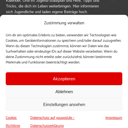
Kalender, Orte im Jugend-Stadtplan und Hilfe, Tipps und
Tricks, die dich im Leben weiterbringen. Hier informieren
sich Jugendliche und laden eigene Beiträge hoch.
Zustimmung verwalten
Mach mit bei youpod.de!
Um dir ein optimales Erlebnis zu bieten, verwenden wir Technologien wie
youpod.de lebt von Menschen wie dir. Sammel
Cookies, um Geräteinformationen zu speichern und/oder darauf zuzugreifen.
journalistische Erfahrung, teile deine Perspektive und
Wenn du diesen Technologien zustimmst, können wir Daten wie das
veröffentliche deine Beiträge auf youpod.de.
Du musst
Surfverhalten oder eindeutige IDs auf dieser Website verarbeiten. Wenn du
deine Zustimmung nicht erteilst oder zurückziehst, können bestimmte
dich anmelden, um alle Funktionen nutzen zu können, ein
Merkmale und Funktionen beeinträchtigt werden.
Profil anzulegen, eigene Beiträge hochzuladen und zu
bearbeiten.
Akzeptieren
Konto erstellen
Einloggen
Ablehnen
Upload ohne Login
Einstellungen ansehen
Cookie-
Datenschutz auf youpod.de –
Impressum
Richtlinie
Datenschutzerklärung