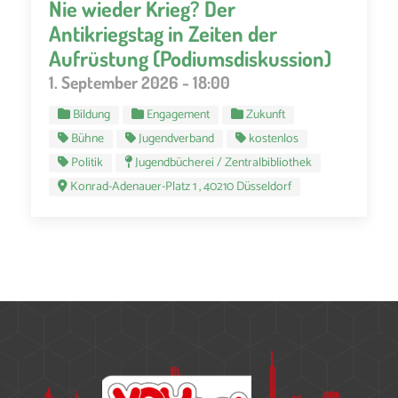
Nie wieder Krieg? Der
Antikriegstag in Zeiten der
Aufrüstung (Podiumsdiskussion)
1. September 2026 - 18:00
Bildung
Engagement
Zukunft
Bühne
Jugendverband
kostenlos
Politik
Jugendbücherei / Zentralbibliothek
Konrad-Adenauer-Platz 1 , 40210 Düsseldorf