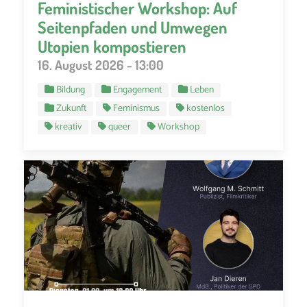
Feministischer Workshop: Auf
Seitenpfaden und Umwegen
Utopien kompostieren
16. August 2026 - 13:00
Bildung
Engagement
Leben
Zukunft
Feminismus
kostenlos
kreativ
queer
Workshop