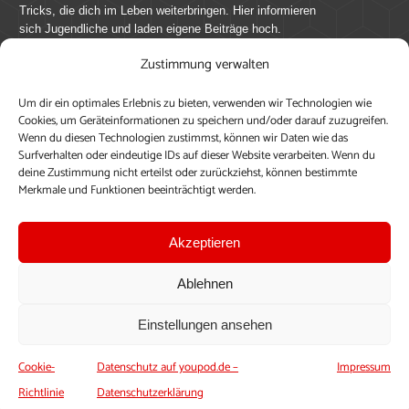
Tricks, die dich im Leben weiterbringen. Hier informieren
sich Jugendliche und laden eigene Beiträge hoch.
Zustimmung verwalten
Mach mit bei youpod.de!
Um dir ein optimales Erlebnis zu bieten, verwenden wir Technologien wie
youpod.de lebt von Menschen wie dir. Sammel
Cookies, um Geräteinformationen zu speichern und/oder darauf zuzugreifen.
journalistische Erfahrung, teile deine Perspektive und
Wenn du diesen Technologien zustimmst, können wir Daten wie das
veröffentliche deine Beiträge auf youpod.de.
Du musst
Surfverhalten oder eindeutige IDs auf dieser Website verarbeiten. Wenn du
deine Zustimmung nicht erteilst oder zurückziehst, können bestimmte
dich anmelden, um alle Funktionen nutzen zu können, ein
Merkmale und Funktionen beeinträchtigt werden.
Profil anzulegen, eigene Beiträge hochzuladen und zu
bearbeiten.
Akzeptieren
Konto erstellen
Einloggen
Ablehnen
Upload ohne Login
Einstellungen ansehen
Cookie-
Datenschutz auf youpod.de –
Impressum
Richtlinie
Datenschutzerklärung