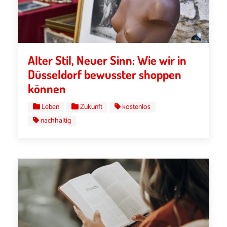
Alter Stil, Neuer Sinn: Wie wir in
Düsseldorf bewusster shoppen
können
Leben
Zukunft
kostenlos
nachhaltig