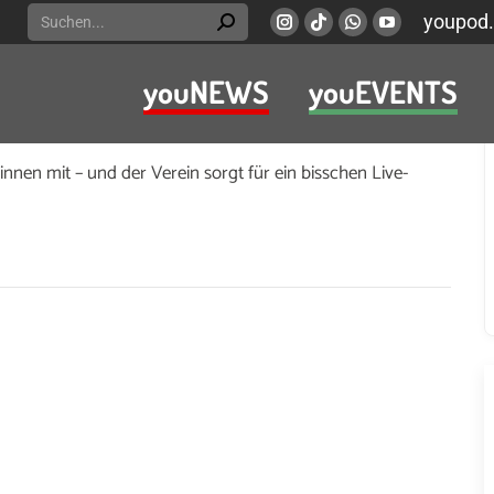
Search:
youpod.
Instagram
Viber
Whatsapp
YouTube
page
page
page
page
youNEWS
youEVENTS
opens
opens
opens
opens
Fürstenplatz. Der Fürstenplatzverein veranstaltet
in
in
in
in
new
new
new
new
innen mit – und der Verein sorgt für ein bisschen Live-
window
window
window
window