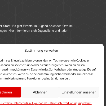
er Stadt. Es gibt Events im Jugend-Kalender, Orte im
ingen. Hier informieren sich Jugendliche und laden
Zustimmung verwalten
ung, teile deine Perspektive und veröffentliche
ptimales Erlebnis zu bieten, verwenden wir Technologien wie Cookies, um
nen nutzen zu können, ein Profil anzulegen, eigene
ationen zu speichern und/oder darauf zuzugreifen. Wenn du diesen
 zustimmst, können wir Daten wie das Surfverhalten oder eindeutige IDs auf
te verarbeiten. Wenn du deine Zustimmung nicht erteilst oder zurückziehst,
immte Merkmale und Funktionen beeinträchtigt werden.
eptieren
Ablehnen
Einstellungen ansehen
-Richtlinie
Datenschutz auf youpod.de – Datenschutzerklärung
Impressum