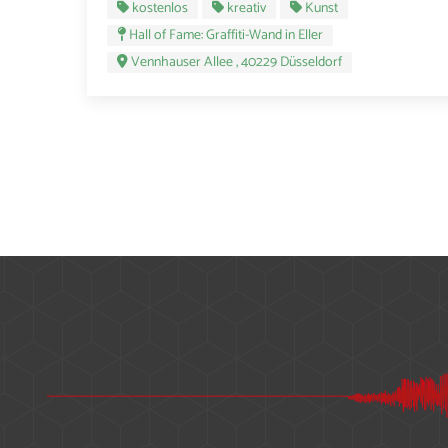
kostenlos
kreativ
Kunst
Hall of Fame: Graffiti-Wand in Eller
Vennhauser Allee , 40229 Düsseldorf