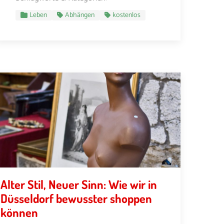
Leben
Abhängen
kostenlos
Alter Stil, Neuer Sinn: Wie wir in
Düsseldorf bewusster shoppen
können