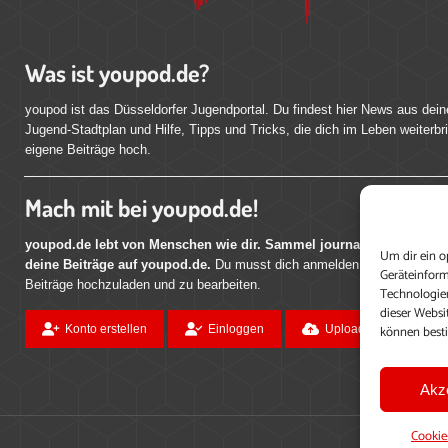
Was ist youpod.de?
youpod ist das Düsseldorfer Jugendportal. Du findest hier News aus dein
Jugend-Stadtplan und Hilfe, Tipps und Tricks, die dich im Leben weiterbr
eigene Beiträge hoch.
Mach mit bei youpod.de!
youpod.de lebt von Menschen wie dir. Sammel journalistische Erfahr
Um dir ein o
deine Beiträge auf youpod.de.
Du musst dich anmelden, um alle Funktio
Geräteinform
Beiträge hochzuladen und zu bearbeiten.
Technologien
dieser Websi
können best
Konto erstellen
Einloggen
Upload ohne Login
Akz
Cookie