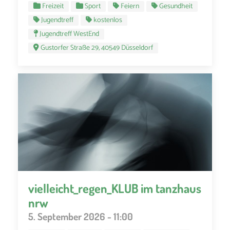
Freizeit
Sport
Feiern
Gesundheit
Jugendtreff
kostenlos
Jugendtreff WestEnd
Gustorfer Straße 29, 40549 Düsseldorf
vielleicht_regen_KLUB im tanzhaus
nrw
5. September 2026 - 11:00