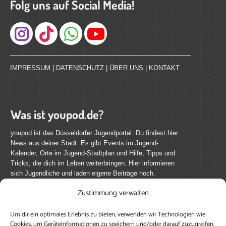
Folg uns auf Social Media!
Instagram
IMPRESSUM
|
DATENSCHUTZ
|
ÜBER UNS
|
KONTAKT
Was ist youpod.de?
youpod ist das Düsseldorfer Jugendportal. Du findest hier
News aus deiner Stadt. Es gibt Events im Jugend-
Kalender, Orte im Jugend-Stadtplan und Hilfe, Tipps und
Tricks, die dich im Leben weiterbringen. Hier informieren
sich Jugendliche und laden eigene Beiträge hoch.
Zustimmung verwalten
Mach mit bei youpod.de!
Um dir ein optimales Erlebnis zu bieten, verwenden wir Technologien wie
youpod.de lebt von Menschen wie dir. Sammel
Cookies, um Geräteinformationen zu speichern und/oder darauf zuzugreifen.