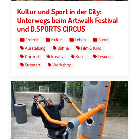
Kultur und Sport in der City:
Unterwegs beim Art:walk Festival
und D.SPORTS CIRCUS
Freizeit
Kultur
Leben
Sport
Ausstellung
Bühne
Film & Kino
Konzert
kreativ
Kunst
Lesung
Streetart
Workshop