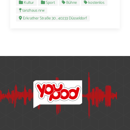
Kultur
Sport
Bühne
kostenlos
tanzhaus nrw
Erkrather Straße 30 , 40233 Düsseldorf