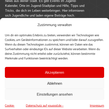
News aus deiner Stadt. Es gibt Events im Jugend-
Kalender, Orte im Jugend-Stadtplan und Hilfe, Tipps und
Tricks, die dich im Leben weiterbringen. Hier informieren
sich Jugendliche und laden eigene Beiträge hoch.
Zustimmung verwalten
Mach mit bei youpod.de!
Um dir ein optimales Erlebnis zu bieten, verwenden wir Technologien wie
youpod.de lebt von Menschen wie dir. Sammel
Cookies, um Geräteinformationen zu speichern und/oder darauf zuzugreifen.
journalistische Erfahrung, teile deine Perspektive und
Wenn du diesen Technologien zustimmst, können wir Daten wie das
veröffentliche deine Beiträge auf youpod.de.
Du musst
Surfverhalten oder eindeutige IDs auf dieser Website verarbeiten. Wenn du
deine Zustimmung nicht erteilst oder zurückziehst, können bestimmte
dich anmelden, um alle Funktionen nutzen zu können, ein
Merkmale und Funktionen beeinträchtigt werden.
Profil anzulegen, eigene Beiträge hochzuladen und zu
bearbeiten.
Akzeptieren
Konto erstellen
Einloggen
Ablehnen
Upload ohne Login
Einstellungen ansehen
Cookie-
Datenschutz auf youpod.de –
Impressum