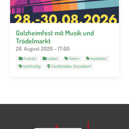
Golzheimfest mit Musik und
Trödelmarkt
28. August 2026 - 17:00
Freizeit
Leben
Feiern
kostenlos
nachhaltig
Cecilienallee, Düsseldorf