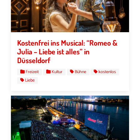
Kostenfrei ins Musical: “Romeo &
Julia – Liebe ist alles” in
Düsseldorf
Freizeit
Kultur
Bühne
kostenlos
Liebe