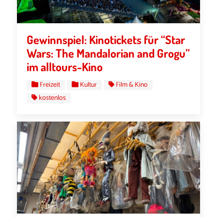
Gewinnspiel: Kinotickets für “Star
Wars: The Mandalorian and Grogu”
im alltours-Kino
Freizeit
Kultur
Film & Kino
kostenlos