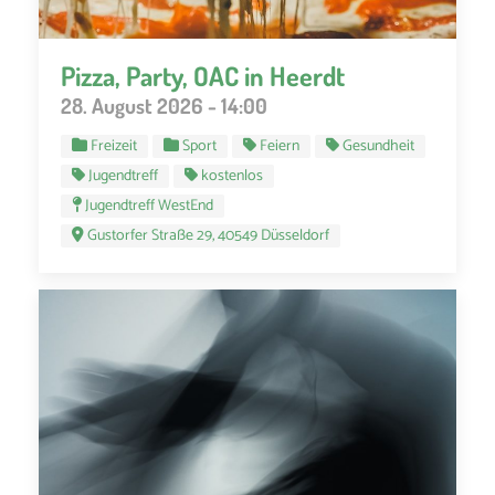
Pizza, Party, OAC in Heerdt
28. August 2026 - 14:00
Freizeit
Sport
Feiern
Gesundheit
Jugendtreff
kostenlos
Jugendtreff WestEnd
Gustorfer Straße 29, 40549 Düsseldorf