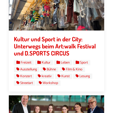
Kultur und Sport in der City:
Unterwegs beim Art:walk Festival
und D.SPORTS CIRCUS
Freizeit
Kultur
Leben
Sport
Ausstellung
Bühne
Film & Kino
Konzert
kreativ
Kunst
Lesung
Streetart
Workshop