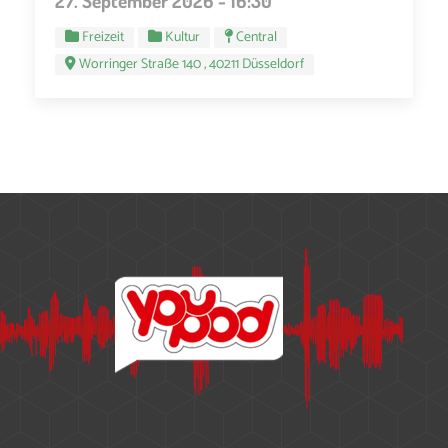
27. September 2026 - 16:30
Freizeit
Kultur
Central
Worringer Straße 140 , 40211 Düsseldorf