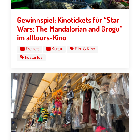
Gewinnspiel: Kinotickets für “Star
Wars: The Mandalorian and Grogu”
im alltours-Kino
Freizeit
Kultur
Film & Kino
kostenlos