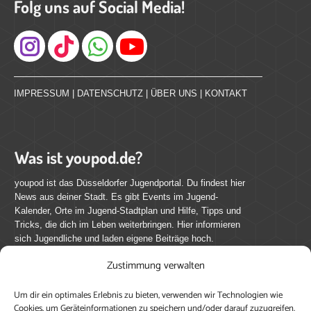
Folg uns auf Social Media!
Instagram
IMPRESSUM
|
DATENSCHUTZ
|
ÜBER UNS
|
KONTAKT
Was ist youpod.de?
youpod ist das Düsseldorfer Jugendportal. Du findest hier
News aus deiner Stadt. Es gibt Events im Jugend-
Kalender, Orte im Jugend-Stadtplan und Hilfe, Tipps und
Tricks, die dich im Leben weiterbringen. Hier informieren
sich Jugendliche und laden eigene Beiträge hoch.
Zustimmung verwalten
Mach mit bei youpod.de!
Um dir ein optimales Erlebnis zu bieten, verwenden wir Technologien wie
youpod.de lebt von Menschen wie dir. Sammel
Cookies, um Geräteinformationen zu speichern und/oder darauf zuzugreifen.