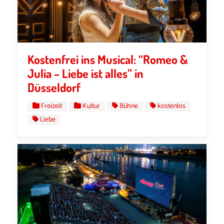
Kostenfrei ins Musical: “Romeo &
Julia – Liebe ist alles” in
Düsseldorf
Freizeit
Kultur
Bühne
kostenlos
Liebe