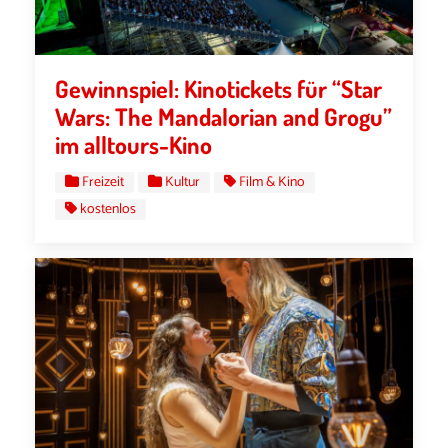
Gewinnspiel: Kinotickets für “Star
Wars: The Mandalorian and Grogu”
im alltours-Kino
Freizeit
Kultur
Film & Kino
kostenlos