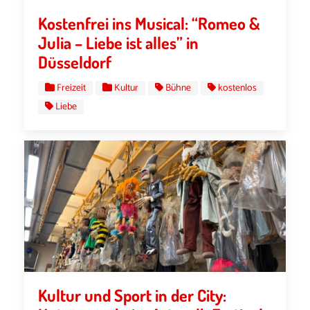
Kostenfrei ins Musical: “Romeo &
Julia – Liebe ist alles” in
Düsseldorf
Freizeit
Kultur
Bühne
kostenlos
Liebe
Kultur und Sport in der City: