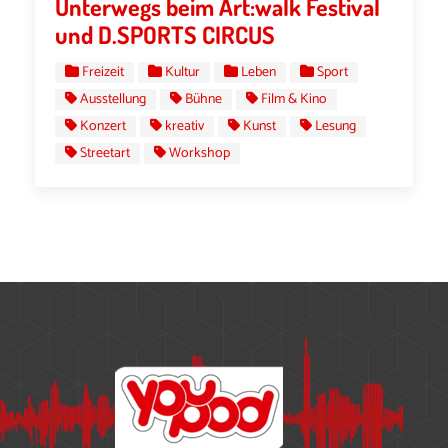
Unterwegs beim Art:walk Festival
und D.SPORTS CIRCUS
Freizeit
Kultur
Leben
Sport
Ausstellung
Bühne
Film & Kino
Konzert
kreativ
Kunst
Lesung
Streetart
Workshop