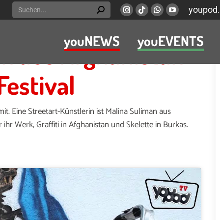
Search:
youpod.
Instagram
Viber
Whatsapp
YouTube
page
page
page
page
youNEWS
youEVENTS
opens
opens
opens
opens
in aus Afghanistan
in
in
in
in
new
new
new
new
estival
window
window
window
window
t. Eine Streetart-Künstlerin ist Malina Suliman aus
ihr Werk, Graffiti in Afghanistan und Skelette in Burkas.