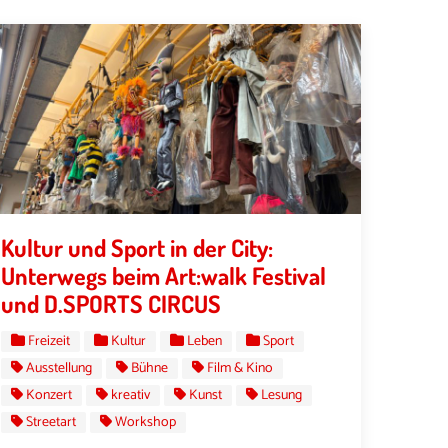
Kultur und Sport in der City:
Unterwegs beim Art:walk Festival
und D.SPORTS CIRCUS
Freizeit
Kultur
Leben
Sport
Ausstellung
Bühne
Film & Kino
Konzert
kreativ
Kunst
Lesung
Streetart
Workshop