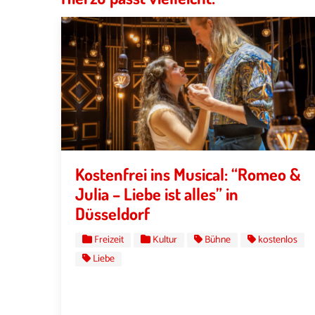
Kostenfrei ins Musical: “Romeo &
Julia – Liebe ist alles” in
Düsseldorf
Freizeit
Kultur
Bühne
kostenlos
Liebe