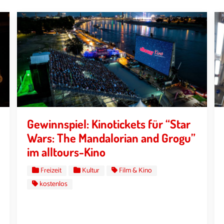
Gewinnspiel: Kinotickets für “Star
Wars: The Mandalorian and Grogu”
im alltours-Kino
Freizeit
Kultur
Film & Kino
kostenlos