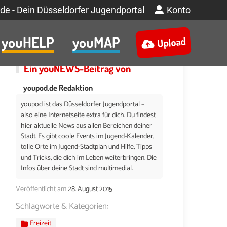
de - Dein Düsseldorfer Jugendportal
Konto
youHELP
youMAP
Upload
Ein
youNEWS
-Beitrag von
youpod.de Redaktion
youpod ist das Düsseldorfer Jugendportal –
also eine Internetseite extra für dich. Du findest
hier aktuelle News aus allen Bereichen deiner
Stadt. Es gibt coole Events im Jugend-Kalender,
tolle Orte im Jugend-Stadtplan und Hilfe, Tipps
und Tricks, die dich im Leben weiterbringen. Die
Infos über deine Stadt sind multimedial.
Veröffentlicht am
28. August 2015
Schlagworte & Kategorien:
Freizeit