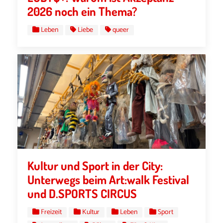
2026 noch ein Thema?
Leben
Liebe
queer
Kultur und Sport in der City:
Unterwegs beim Art:walk Festival
und D.SPORTS CIRCUS
Freizeit
Kultur
Leben
Sport