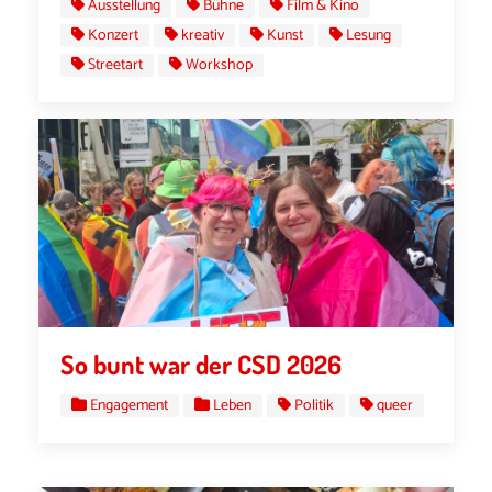
Ausstellung
Bühne
Film & Kino
Konzert
kreativ
Kunst
Lesung
Streetart
Workshop
So bunt war der CSD 2026
Engagement
Leben
Politik
queer