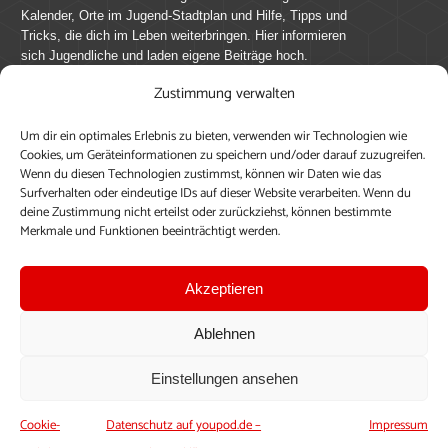
Kalender, Orte im Jugend-Stadtplan und Hilfe, Tipps und
Tricks, die dich im Leben weiterbringen. Hier informieren
sich Jugendliche und laden eigene Beiträge hoch.
Zustimmung verwalten
Mach mit bei youpod.de!
Um dir ein optimales Erlebnis zu bieten, verwenden wir Technologien wie
youpod.de lebt von Menschen wie dir. Sammel
Cookies, um Geräteinformationen zu speichern und/oder darauf zuzugreifen.
journalistische Erfahrung, teile deine Perspektive und
Wenn du diesen Technologien zustimmst, können wir Daten wie das
veröffentliche deine Beiträge auf youpod.de.
Du musst
Surfverhalten oder eindeutige IDs auf dieser Website verarbeiten. Wenn du
deine Zustimmung nicht erteilst oder zurückziehst, können bestimmte
dich anmelden, um alle Funktionen nutzen zu können, ein
Merkmale und Funktionen beeinträchtigt werden.
Profil anzulegen, eigene Beiträge hochzuladen und zu
bearbeiten.
Akzeptieren
Konto erstellen
Einloggen
Ablehnen
Upload ohne Login
Einstellungen ansehen
Cookie-
Datenschutz auf youpod.de –
Impressum