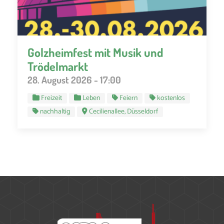
Golzheimfest mit Musik und
Trödelmarkt
28. August 2026 - 17:00
Freizeit
Leben
Feiern
kostenlos
nachhaltig
Cecilienallee, Düsseldorf