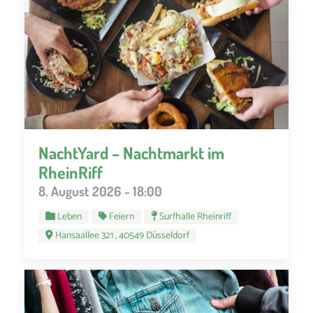
NachtYard – Nachtmarkt im
RheinRiff
8. August 2026 - 18:00
Leben
Feiern
Surfhalle Rheinriff
Hansaallee 321 , 40549 Düsseldorf