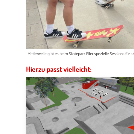
Mittlerweile gibt es beim Skatepark Eller spezielle Sessions für
e)
Hierzu passt vielleicht: