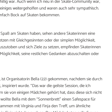
hillig war. Auch wenn ich neu in der Skate-Community war,
einiges weitergeholfen und waren auch sehr sympathisch.
 einfach Bock auf Skaten bekommen.
h Spaß am Skaten haben, sehen andere Skaterinnen eine
zen mit Gleichgesinnten oder der simplen Möglichkeit,
 auszutoben und sich Ziele zu setzen, empfinden Skaterinnen
ls Möglichkeit, seine restlichen Gedanken abzuschalten oder
en, ist Organisatorin Bella (22) gekommen, nachdem sie durch
 inspiriert wurde. “Das war die geilste Session, die ich
m sie von einigen Mädchen gehört hat, dass diese sich nicht
 wollte Bella mit dem “Sonnenbrett” einen Safespace für
sammen mit Virginia und Finja den Treff, um ähnliche