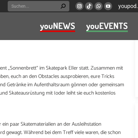
Search:
youpod.
Instagram
Viber
Whatsapp
YouTube
page
page
page
page
youNEWS
youEVENTS
opens
opens
opens
opens
 Vor kurzem haben drei Skaterinnen am Skatepark
in
in
in
in
ie Beine gestellt. Als youpod-Reporterin war ich auch
new
new
new
new
window
window
window
window
vent „Sonnenbrett“ im Skatepark Eller statt. Zusammen mit
ben, euch an den Obstacles ausprobieren, eure Tricks
 und Getränke im Aufenthaltsraum gönnen oder gemeinsam
und Skateausrüstung mit (oder leiht sie euch kostenlos
 ein paar Skatematerialien an der Ausleihstation
rd gewagt. Während bei dem Treff viele waren, die schon