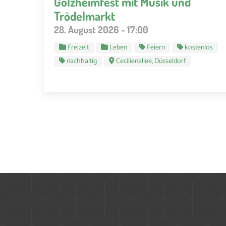
Golzheimfest mit Musik und
Trödelmarkt
28. August 2026 - 17:00
Freizeit
Leben
Feiern
kostenlos
nachhaltig
Cecilienallee, Düsseldorf