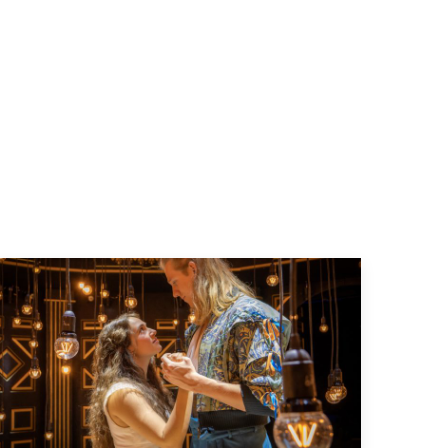
Die Session beginnt mit leichten Übungen. (Foto: youpod/Athina)