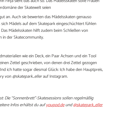
in Finja sieht das auch so. Das Mädelsskaten solle Frauen
erdomäne der Skatewelt seien
ut an. Auch sie bewerten das Mädelsskaten genauso
ss sich Mädels auf dem Skatepark eingeschüchtert fühlen
va. Das Mädelsskaten hilft zudem beim Schließen von
n in der Skatecommunity.
aterialien wie ein Deck, ein Paar Achsen und ein Tool
einen Zettel geschrieben, von denen drei Zettel gezogen
d ich hatte sogar diesmal Glück: Ich habe den Hauptpreis,
ory von
@skatepark_eller
auf Instagram.
t: Die “Sonnenbrett”-Skatesessions sollen regelmäßig
itere Infos erhältst du auf
youpod.de
und
@skatepark_eller