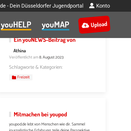
de - Dein Düsseldorfer Jugendportal
Konto
youHELP
youMAP
Upload
Ein
youNEWS
-Beitrag von
Athina
Veröffentlicht am
8. August 2023
Schlagworte & Kategorien:
Freizeit
Mitmachen bei youpod
youpod.de lebt von Menschen wie dir. Sammel
journalistische Erfahrung, teile deine Perspektive