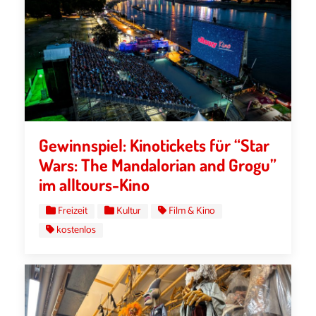
Gewinnspiel: Kinotickets für “Star
Wars: The Mandalorian and Grogu”
im alltours-Kino
Freizeit
Kultur
Film & Kino
kostenlos