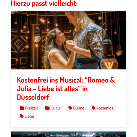
Hierzu passt vielleicht:
Kostenfrei ins Musical: “Romeo &
Julia – Liebe ist alles” in
Düsseldorf
Freizeit
Kultur
Bühne
kostenlos
Liebe