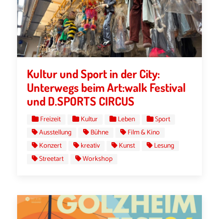
Kultur und Sport in der City:
Unterwegs beim Art:walk Festival
und D.SPORTS CIRCUS
Freizeit
Kultur
Leben
Sport
Ausstellung
Bühne
Film & Kino
Konzert
kreativ
Kunst
Lesung
Streetart
Workshop