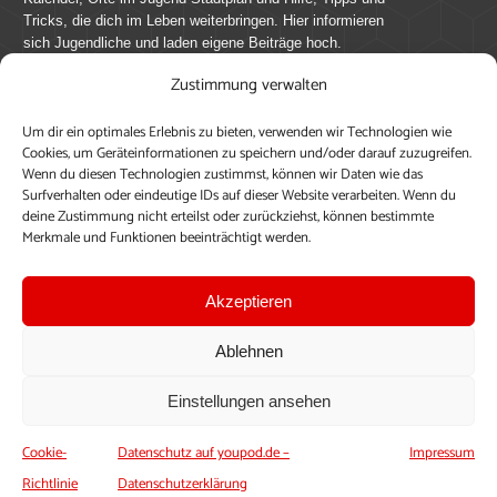
Tricks, die dich im Leben weiterbringen. Hier informieren
sich Jugendliche und laden eigene Beiträge hoch.
Zustimmung verwalten
Mach mit bei youpod.de!
Um dir ein optimales Erlebnis zu bieten, verwenden wir Technologien wie
youpod.de lebt von Menschen wie dir. Sammel
Cookies, um Geräteinformationen zu speichern und/oder darauf zuzugreifen.
journalistische Erfahrung, teile deine Perspektive und
Wenn du diesen Technologien zustimmst, können wir Daten wie das
veröffentliche deine Beiträge auf youpod.de.
Du musst
Surfverhalten oder eindeutige IDs auf dieser Website verarbeiten. Wenn du
deine Zustimmung nicht erteilst oder zurückziehst, können bestimmte
dich anmelden, um alle Funktionen nutzen zu können, ein
Merkmale und Funktionen beeinträchtigt werden.
Profil anzulegen, eigene Beiträge hochzuladen und zu
bearbeiten.
Akzeptieren
Konto erstellen
Einloggen
Ablehnen
Upload ohne Login
Einstellungen ansehen
Cookie-
Datenschutz auf youpod.de –
Impressum
Richtlinie
Datenschutzerklärung