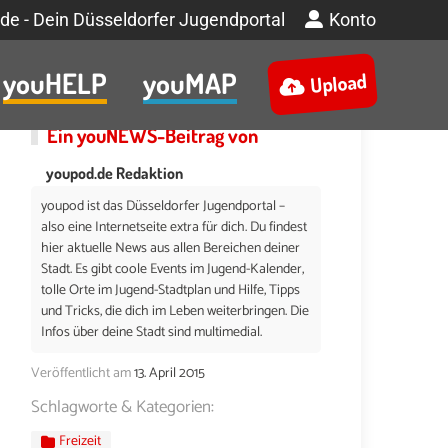
de - Dein Düsseldorfer Jugendportal
Konto
youHELP
youMAP
Upload
Ein
youNEWS
-Beitrag von
youpod.de Redaktion
youpod ist das Düsseldorfer Jugendportal –
also eine Internetseite extra für dich. Du findest
hier aktuelle News aus allen Bereichen deiner
Stadt. Es gibt coole Events im Jugend-Kalender,
tolle Orte im Jugend-Stadtplan und Hilfe, Tipps
und Tricks, die dich im Leben weiterbringen. Die
Infos über deine Stadt sind multimedial.
Veröffentlicht am
13. April 2015
Schlagworte & Kategorien:
Freizeit