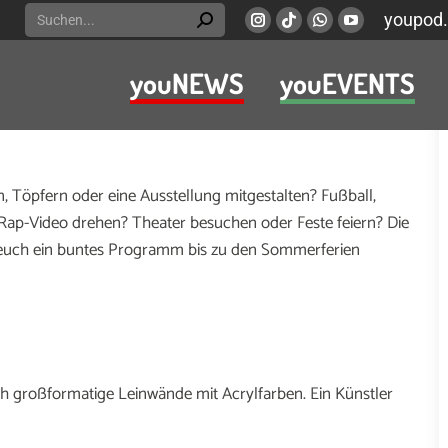
Search:
youpod.
Instagram
Viber
Whatsapp
YouTube
page
page
page
page
youNEWS
youEVENTS
opens
opens
opens
opens
Jugendfreizeiteinrichtungen wird es nicht langweilig. Bis zu
in
in
in
in
ch zum großen Teil kostenfrei sind. Wir haben einige
new
new
new
new
window
window
window
window
, Töpfern oder eine Ausstellung mitgestalten? Fußball,
Rap-Video drehen? Theater besuchen oder Feste feiern? Die
r euch ein buntes Programm bis zu den Sommerferien
h großformatige Leinwände mit Acrylfarben. Ein Künstler