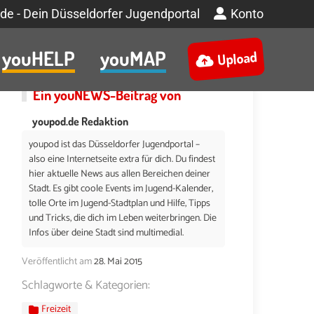
de - Dein Düsseldorfer Jugendportal
Konto
youHELP
youMAP
Upload
Ein
youNEWS
-Beitrag von
youpod.de Redaktion
youpod ist das Düsseldorfer Jugendportal –
also eine Internetseite extra für dich. Du findest
hier aktuelle News aus allen Bereichen deiner
Stadt. Es gibt coole Events im Jugend-Kalender,
tolle Orte im Jugend-Stadtplan und Hilfe, Tipps
und Tricks, die dich im Leben weiterbringen. Die
Infos über deine Stadt sind multimedial.
Veröffentlicht am
28. Mai 2015
Schlagworte & Kategorien:
Freizeit