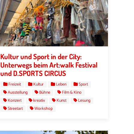
Kultur und Sport in der City:
Unterwegs beim Art:walk Festival
und D.SPORTS CIRCUS
Freizeit
Kultur
Leben
Sport
Ausstellung
Bühne
Film & Kino
Konzert
kreativ
Kunst
Lesung
Streetart
Workshop