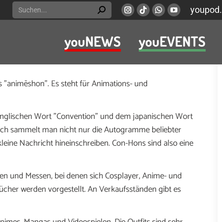
Search:
youpod.
Instagram
Viber
Whatsapp
YouTube
page
page
page
page
youNEWS
youEVENTS
opens
opens
opens
opens
 Japan-Fanszene ist für Außenstehende nicht immer leicht
in
in
in
in
new
new
new
new
window
window
window
window
s "animēshon". Es steht für Animations- und
englischen Wort "Convention" und dem japanischen Wort
ch sammelt man nicht nur die Autogramme beliebter
leine Nachricht hineinschreiben. Con-Hons sind also eine
en und Messen, bei denen sich Cosplayer, Anime- und
cher werden vorgestellt. An Verkaufsständen gibt es