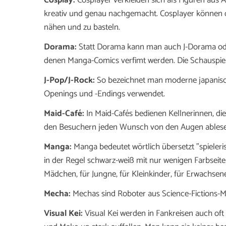
Cosplay:
Cosplayer verkleiden sich als Figuren aus 
kreativ und genau nachgemacht. Cosplayer können die
nähen und zu basteln.
Dorama:
Statt
Dorama kann man auch J-Dorama oder 
denen Manga-Comics verfimt werden. Die Schauspiele
J-Pop/J-Rock:
So bezeichnet man moderne japanisc
Openings und -Endings verwendet.
Maid-Café:
In Maid-Cafés bedienen Kellnerinnen, die
den Besuchern jeden Wunsch von den Augen ablese
Manga:
Manga bedeutet wörtlich übersetzt "spieleri
in der Regel schwarz-weiß mit nur wenigen Farbseite
Mädchen, für Jungne, für Kleinkinder, für Erwachsen
Mecha:
Mechas sind Roboter aus Science-Fictions-
Visual Kei:
Visual Kei werden in Fankreisen auch oft 