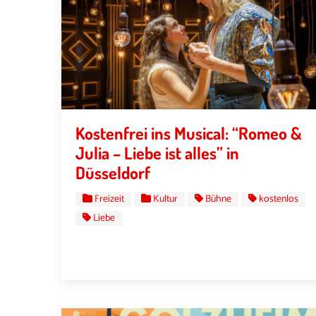
Kostenfrei ins Musical: “Romeo &
Julia – Liebe ist alles” in
Düsseldorf
Freizeit
Kultur
Bühne
kostenlos
Liebe