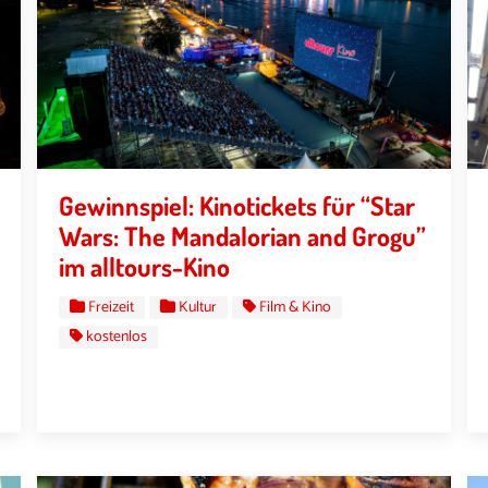
Gewinnspiel: Kinotickets für “Star
Wars: The Mandalorian and Grogu”
im alltours-Kino
Freizeit
Kultur
Film & Kino
kostenlos