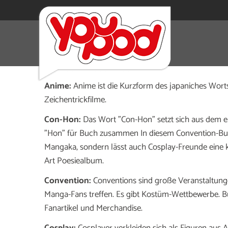
Cosplay, Anime, Manga, Visual Kei – die Sprache der
verständlich. Wir erklären einige wichtige Begriffe.
Anime:
Anime ist die Kurzform des japaniches Wort
Zeichentrickfilme.
Con-Hon:
Das Wort "Con-Hon" setzt sich aus dem 
"Hon" für Buch zusammen In diesem Convention-Bu
Mangaka, sondern lässt auch Cosplay-Freunde eine k
Art Poesiealbum.
Convention:
Conventions sind große Veranstaltung
Manga-Fans treffen. Es gibt Kostüm-Wettbewerbe. Bü
Fanartikel und Merchandise.