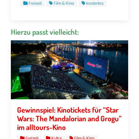
Freizeit
Film & Kino
kostenlos
Hierzu passt vielleicht:
Gewinnspiel: Kinotickets für “Star
Wars: The Mandalorian and Grogu”
im alltours-Kino
Freizeit
Kultur
Film & Kino