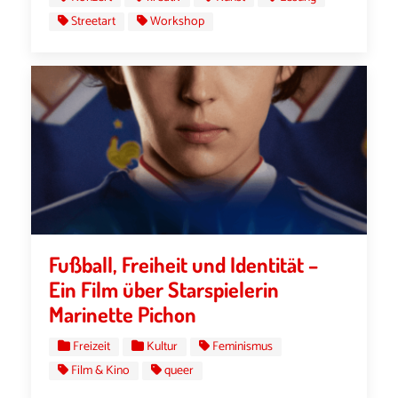
Streetart
Workshop
Fußball, Freiheit und Identität –
Ein Film über Starspielerin
Marinette Pichon
Freizeit
Kultur
Feminismus
Film & Kino
queer