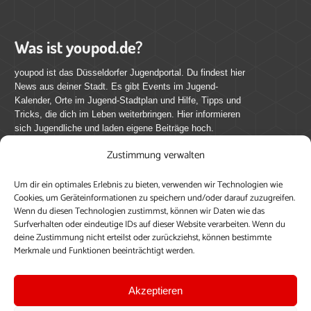
Was ist youpod.de?
youpod ist das Düsseldorfer Jugendportal. Du findest hier
News aus deiner Stadt. Es gibt Events im Jugend-
Kalender, Orte im Jugend-Stadtplan und Hilfe, Tipps und
Tricks, die dich im Leben weiterbringen. Hier informieren
sich Jugendliche und laden eigene Beiträge hoch.
Zustimmung verwalten
Mach mit bei youpod.de!
Um dir ein optimales Erlebnis zu bieten, verwenden wir Technologien wie
youpod.de lebt von Menschen wie dir. Sammel
Cookies, um Geräteinformationen zu speichern und/oder darauf zuzugreifen.
journalistische Erfahrung, teile deine Perspektive und
Wenn du diesen Technologien zustimmst, können wir Daten wie das
veröffentliche deine Beiträge auf youpod.de.
Du musst
Surfverhalten oder eindeutige IDs auf dieser Website verarbeiten. Wenn du
deine Zustimmung nicht erteilst oder zurückziehst, können bestimmte
dich anmelden, um alle Funktionen nutzen zu können, ein
Merkmale und Funktionen beeinträchtigt werden.
Profil anzulegen, eigene Beiträge hochzuladen und zu
bearbeiten.
Akzeptieren
Konto erstellen
Einloggen