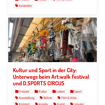
kostenlos
Kultur und Sport in der City:
Unterwegs beim Art:walk Festival
und D.SPORTS CIRCUS
Freizeit
Kultur
Leben
Sport
Ausstellung
Bühne
Film & Kino
Konzert
kreativ
Kunst
Lesung