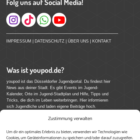
Folg uns auf Social Media!
Instagram
IMPRESSUM
|
DATENSCHUTZ
|
ÜBER UNS
|
KONTAKT
Was ist youpod.de?
youpod ist das Düsseldorfer Jugendportal. Du findest hier
News aus deiner Stadt. Es gibt Events im Jugend-
Kalender, Orte im Jugend-Stadtplan und Hilfe, Tipps und
Tricks, die dich im Leben weiterbringen. Hier informieren
sich Jugendliche und laden eigene Beiträge hoch.
Zustimmung verwalten
Mach mit bei youpod.de!
Um dir ein optimales Erlebnis zu bieten, verwenden wir Technologien wie
youpod.de lebt von Menschen wie dir. Sammel
Cookies, um Geräteinformationen zu speichern und/oder darauf zuzugreifen.