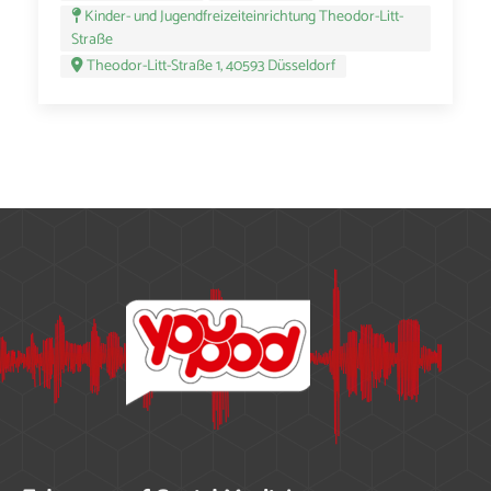
Kinder- und Jugendfreizeiteinrichtung Theodor-Litt-
Straße
Theodor-Litt-Straße 1, 40593 Düsseldorf