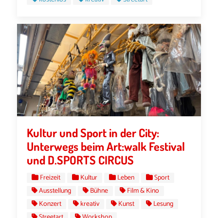
Kultur und Sport in der City:
Unterwegs beim Art:walk Festival
und D.SPORTS CIRCUS
Freizeit
Kultur
Leben
Sport
Ausstellung
Bühne
Film & Kino
Konzert
kreativ
Kunst
Lesung
Streetart
Workshop