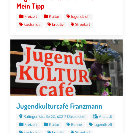
Mein Tipp
Freizeit
Kultur
Jugendtreff
kostenlos
kreativ
Streetart
Jugendkulturcafé Franzmann
Ratinger Straße 20, 40213 Düsseldorf
Altstadt
Freizeit
Kultur
Bühne
Jugendtreff
kostenlos
kreativ
Streetart