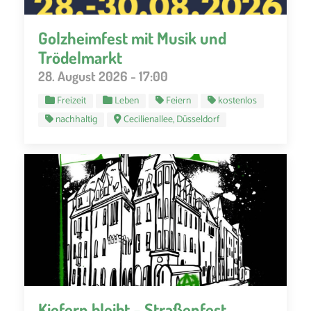
Golzheimfest mit Musik und
Trödelmarkt
28. August 2026 - 17:00
Freizeit
Leben
Feiern
kostenlos
nachhaltig
Cecilienallee, Düsseldorf
Kiefern bleibt – Straßenfest