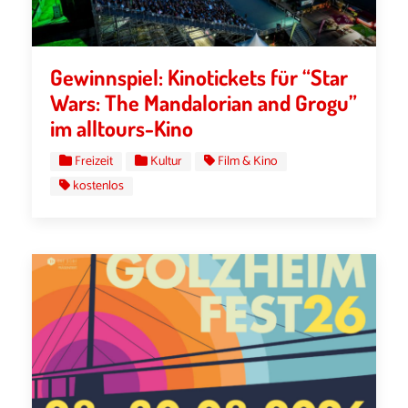
Gewinnspiel: Kinotickets für “Star
Wars: The Mandalorian and Grogu”
im alltours-Kino
Freizeit
Kultur
Film & Kino
kostenlos