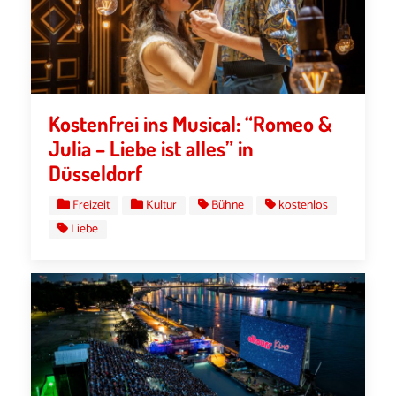
Kostenfrei ins Musical: “Romeo &
Julia – Liebe ist alles” in
Düsseldorf
Freizeit
Kultur
Bühne
kostenlos
Liebe