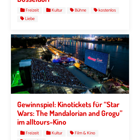
Freizeit
Kultur
Bühne
kostenlos
Liebe
Gewinnspiel: Kinotickets für “Star
Wars: The Mandalorian and Grogu”
im alltours-Kino
Freizeit
Kultur
Film & Kino