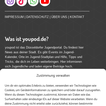
Instagram
IMPRESSUM
|
DATENSCHUTZ
|
ÜBER UNS
|
KONTAKT
Was ist youpod.de?
youpod ist das Düsseldorfer Jugendportal. Du findest hier
News aus deiner Stadt. Es gibt Events im Jugend-
Kalender, Orte im Jugend-Stadtplan und Hilfe, Tipps und
Tricks, die dich im Leben weiterbringen. Hier informieren
sich Jugendliche und laden eigene Beiträge hoch.
Zustimmung verwalten
Mach mit bei youpod.de!
Um dir ein optimales Erlebnis zu bieten, verwenden wir Technologien wie
youpod.de lebt von Menschen wie dir. Sammel
Cookies, um Geräteinformationen zu speichern und/oder darauf zuzugreifen.
journalistische Erfahrung, teile deine Perspektive und
Wenn du diesen Technologien zustimmst, können wir Daten wie das
veröffentliche deine Beiträge auf youpod.de.
Du musst
Surfverhalten oder eindeutige IDs auf dieser Website verarbeiten. Wenn du
deine Zustimmung nicht erteilst oder zurückziehst, können bestimmte
dich anmelden, um alle Funktionen nutzen zu können, ein