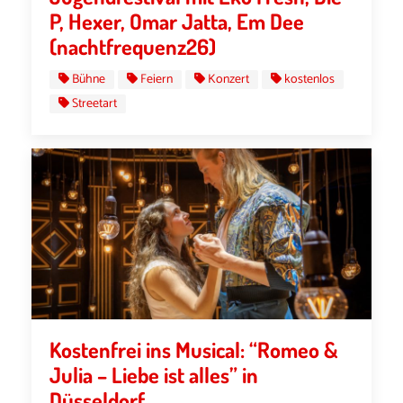
P, Hexer, Omar Jatta, Em Dee
(nachtfrequenz26)
Bühne
Feiern
Konzert
kostenlos
Streetart
Kostenfrei ins Musical: “Romeo &
Julia – Liebe ist alles” in
Düsseldorf