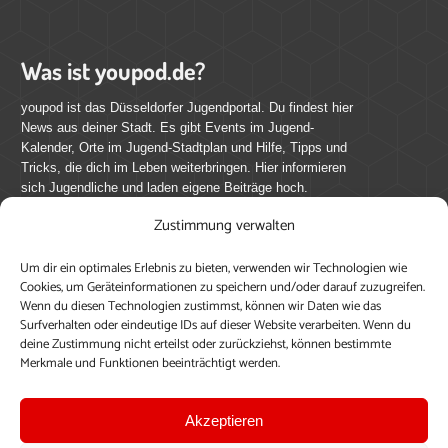
Was ist youpod.de?
youpod ist das Düsseldorfer Jugendportal. Du findest hier
News aus deiner Stadt. Es gibt Events im Jugend-
Kalender, Orte im Jugend-Stadtplan und Hilfe, Tipps und
Tricks, die dich im Leben weiterbringen. Hier informieren
sich Jugendliche und laden eigene Beiträge hoch.
Zustimmung verwalten
Mach mit bei youpod.de!
Um dir ein optimales Erlebnis zu bieten, verwenden wir Technologien wie
youpod.de lebt von Menschen wie dir. Sammel
Cookies, um Geräteinformationen zu speichern und/oder darauf zuzugreifen.
journalistische Erfahrung, teile deine Perspektive und
Wenn du diesen Technologien zustimmst, können wir Daten wie das
veröffentliche deine Beiträge auf youpod.de.
Du musst
Surfverhalten oder eindeutige IDs auf dieser Website verarbeiten. Wenn du
deine Zustimmung nicht erteilst oder zurückziehst, können bestimmte
dich anmelden, um alle Funktionen nutzen zu können, ein
Merkmale und Funktionen beeinträchtigt werden.
Profil anzulegen, eigene Beiträge hochzuladen und zu
bearbeiten.
Akzeptieren
Konto erstellen
Einloggen