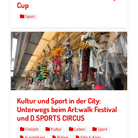
Cup
Sport
Kultur und Sport in der City:
Unterwegs beim Art:walk Festival
und D.SPORTS CIRCUS
Freizeit
Kultur
Leben
Sport
Ausstellung
Bühne
Film & Kino