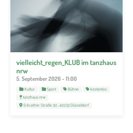
vielleicht_regen_KLUB im tanzhaus
nrw
5. September 2026 - 11:00
Kultur
Sport
Bühne
kostenlos
tanzhaus nrw
Erkrather Straße 30 , 40233 Düsseldorf