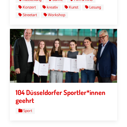
Konzert
kreativ
Kunst
Lesung
Streetart
Workshop
104 Düsseldorfer Sportler*innen
geehrt
Sport