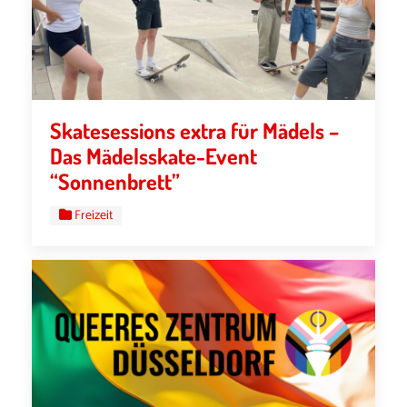
Skatesessions extra für Mädels –
Das Mädelsskate-Event
“Sonnenbrett”
Freizeit