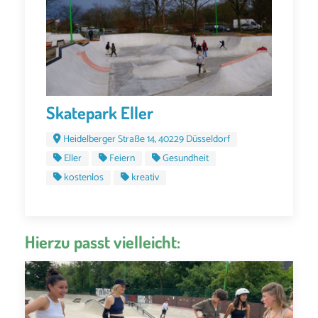
Skatepark Eller
Heidelberger Straße 14, 40229 Düsseldorf
Eller
Feiern
Gesundheit
kostenlos
kreativ
Hierzu passt vielleicht: