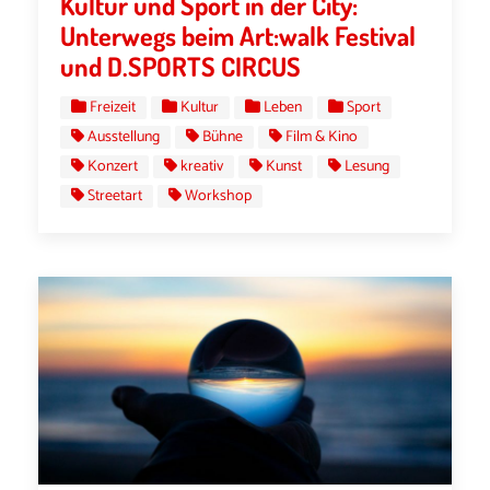
Kultur und Sport in der City:
Unterwegs beim Art:walk Festival
und D.SPORTS CIRCUS
Freizeit
Kultur
Leben
Sport
Ausstellung
Bühne
Film & Kino
Konzert
kreativ
Kunst
Lesung
Streetart
Workshop