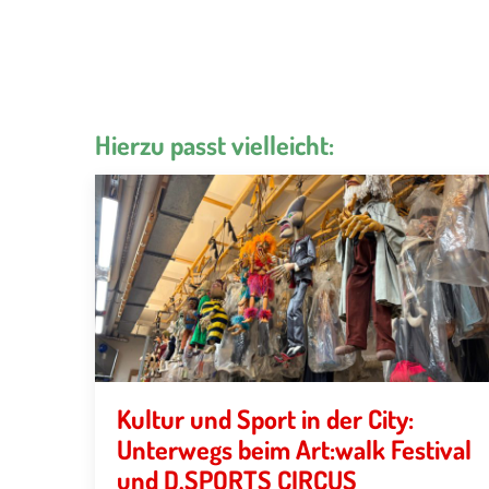
Hierzu passt vielleicht:
Kultur und Sport in der City:
Unterwegs beim Art:walk Festival
und D.SPORTS CIRCUS