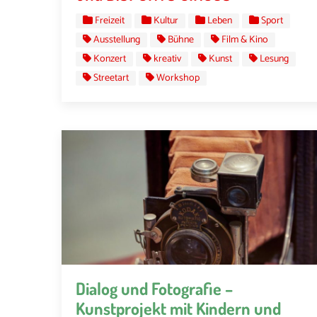
Freizeit
Kultur
Leben
Sport
Ausstellung
Bühne
Film & Kino
Konzert
kreativ
Kunst
Lesung
Streetart
Workshop
Dialog und Fotografie –
Kunstprojekt mit Kindern und