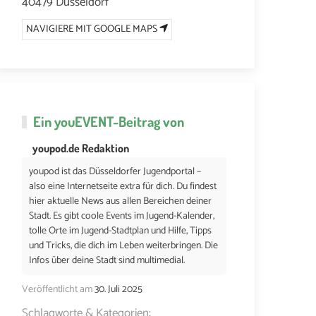
40479 Düsseldorf
NAVIGIERE MIT GOOGLE MAPS
Ein
youEVENT
-Beitrag von
youpod.de Redaktion
youpod ist das Düsseldorfer Jugendportal –
also eine Internetseite extra für dich. Du findest
7. MAI 2026 UM 16:30
14. MAI 2026 UM 16:30
21. MAI 2026 UM 16:30
2
hier aktuelle News aus allen Bereichen deiner
Stadt. Es gibt coole Events im Jugend-Kalender,
tolle Orte im Jugend-Stadtplan und Hilfe, Tipps
und Tricks, die dich im Leben weiterbringen. Die
Infos über deine Stadt sind multimedial.
Veröffentlicht am
30. Juli 2025
Schlagworte & Kategorien: