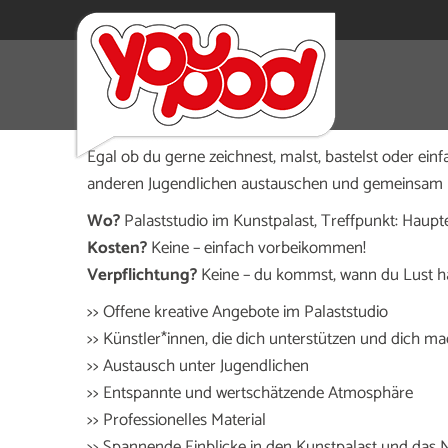
Du bist zwischen 12 und 17 Jahren und hast Lust,
vorbei, der Jugendclub trifft sich jeden Donnerst
Egal ob du gerne zeichnest, malst, bastelst oder einf
anderen Jugendlichen austauschen und gemeinsam k
Wo?
Palaststudio im Kunstpalast, Treffpunkt: Haup
Kosten?
Keine – einfach vorbeikommen!
Verpflichtung?
Keine – du kommst, wann du Lust ha
>> Offene kreative Angebote im Palaststudio
>> Künstler*innen, die dich unterstützen und dich m
>> Austausch unter Jugendlichen
>> Entspannte und wertschätzende Atmosphäre
>> Professionelles Material
>> Spannende Einblicke in den Kunstpalast und da