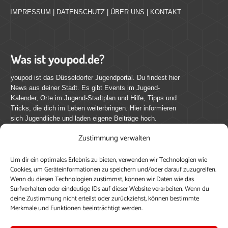
IMPRESSUM
|
DATENSCHUTZ
|
ÜBER UNS
|
KONTAKT
Was ist youpod.de?
youpod ist das Düsseldorfer Jugendportal. Du findest hier
News aus deiner Stadt. Es gibt Events im Jugend-
Kalender, Orte im Jugend-Stadtplan und Hilfe, Tipps und
Tricks, die dich im Leben weiterbringen. Hier informieren
sich Jugendliche und laden eigene Beiträge hoch.
Zustimmung verwalten
Mach mit bei youpod.de!
Um dir ein optimales Erlebnis zu bieten, verwenden wir Technologien wie
youpod.de lebt von Menschen wie dir. Sammel
Cookies, um Geräteinformationen zu speichern und/oder darauf zuzugreifen.
journalistische Erfahrung, teile deine Perspektive und
Wenn du diesen Technologien zustimmst, können wir Daten wie das
veröffentliche deine Beiträge auf youpod.de.
Du musst
Surfverhalten oder eindeutige IDs auf dieser Website verarbeiten. Wenn du
deine Zustimmung nicht erteilst oder zurückziehst, können bestimmte
dich anmelden, um alle Funktionen nutzen zu können, ein
Merkmale und Funktionen beeinträchtigt werden.
Profil anzulegen, eigene Beiträge hochzuladen und zu
bearbeiten.