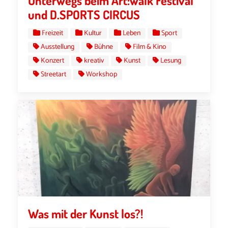
Unterwegs beim Art:walk Festival
und D.SPORTS CIRCUS
Freizeit
Kultur
Leben
Sport
Ausstellung
Bühne
Film & Kino
Konzert
kreativ
Kunst
Lesung
Streetart
Workshop
Was mit der Kunst los?!